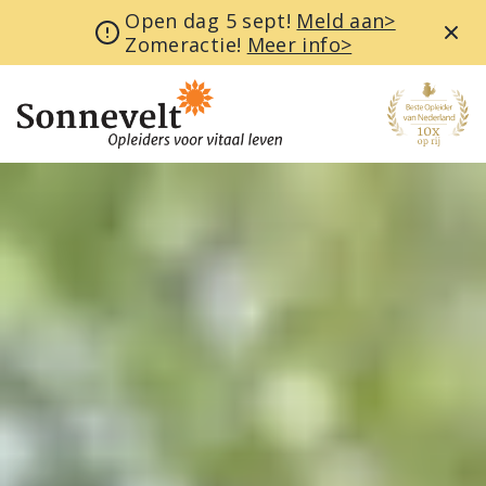
Open dag 5 sept!
Meld aan>
Zomeractie!
Meer info>