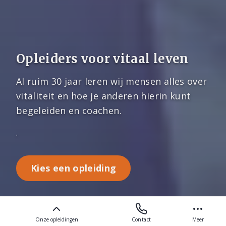
Opleiders voor vitaal leven
Al ruim 30 jaar leren wij mensen alles over
vitaliteit en hoe je anderen hierin kunt
begeleiden en coachen.
.
Kies een opleiding
OPEN DAGEN & EVENTS
GA NAAR ALLE OPLEIDINGEN
POPULAIRE
GA NAAR ALLE
Onze opleidingen
Contact
Meer