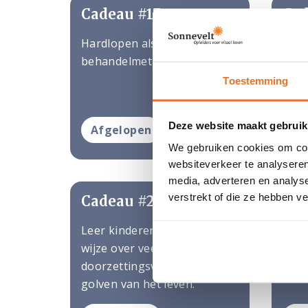
Cadeau #17
Cad
Hardlopen als therapie en
Leer
behandelmethode.
verw
tran
Toestemming
van 
Deze website maakt gebruik
Afgelopen
Af
We gebruiken cookies om cont
websiteverkeer te analyseren
media, adverteren en analys
verstrekt of die ze hebben v
Cadeau #21
Cad
Leer kinderen op speelse
Voor
wijze over veerkracht,
fijne
doorzettingsvermogen en de
50pl
golven van het leven.