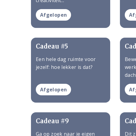
creativiteit...
Afgelopen
Af
Cadeau #5
Cad
Een hele dag ruimte voor
Bewe
jezelf: hoe lekker is dat?
werk
dach
Afgelopen
Af
Cadeau #9
Cad
Ga op zoek naar je eigen
Dit 