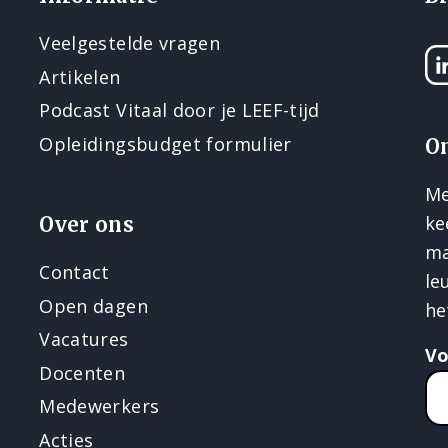
Veelgestelde vragen
Li
Artikelen
Podcast Vitaal door je LEEF-tijd
Opleidingsbudget formulier
O
Me
ke
Over ons
ma
Contact
le
Open dagen
he
Vacatures
V
Docenten
Medewerkers
Acties