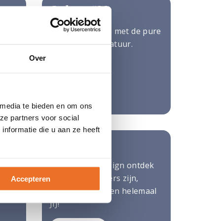
Cadeau #20
100% biologisch met de pure
smaak van de natuur.
Over
Afgelopen
 media te bieden en om ons
ze partners voor social
nformatie die u aan ze heeft
Cadeau #24
rote
Met Human Design ontdek
je dat jouw anders zijn,
Accepteren
precies goed is en helemaal
JIJ!