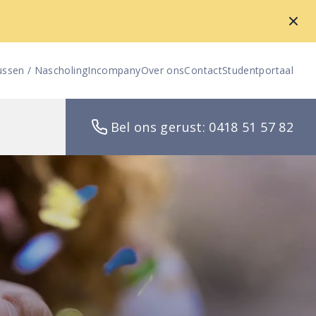
ussen / Nascholing
Incompany
Over ons
Contact
Studentportaal
Bel ons gerust: 0418 51 57 82