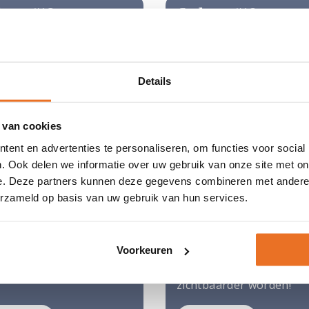
eau #18
Cadeau #19
 in één dag emoties te
Krijg beter inzicht in de
erken en te
relatie tussen voeding,
sformeren met behulp
hormonen en overgang.
Details
Shiatsu.
 van cookies
gelopen
Afgelopen
ent en advertenties te personaliseren, om functies voor social
. Ook delen we informatie over uw gebruik van onze site met on
e. Deze partners kunnen deze gegevens combineren met andere i
erzameld op basis van uw gebruik van hun services.
eau #22
Cadeau #23
 de hele jonge, vrolijke,
Een klein kaartje, een g
, leuke, frisse, slimme
impact. Doe mee en laat
Voorkeuren
us vrouw.
jouw coachpraktijk nóg
zichtbaarder worden!