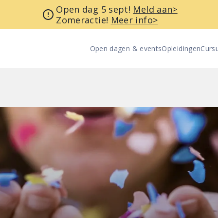
Open dag 5 sept!
Meld aan>
Zomeractie!
Meer info>
Open dagen & events
Opleidingen
Curs