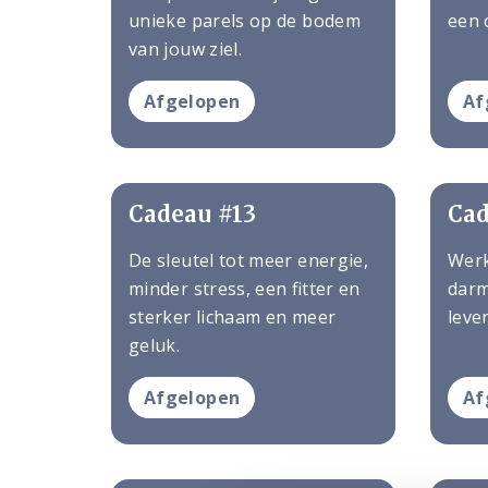
unieke parels op de bodem
een 
van jouw ziel.
Afgelopen
Af
Cadeau #13
Cad
De sleutel tot meer energie,
Werk
minder stress, een fitter en
darm
sterker lichaam en meer
leven
geluk.
Afgelopen
Af