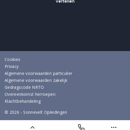
Cookies
Privacy
Algemene voorwaarden particulier
Algemene voorwaarden zakelijk
Gedragscode NRTO
Overeenkomst herroepen
Klachtbehandeling
©
2026
- Sonnevelt Opleidingen
OPEN DAGEN & EVENTS
GA NAAR ALLE OPLEIDINGEN