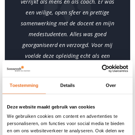
verrijkt als mens én als coach. Er was
een veilige, open sfeer en prettige
samenwerking met de docent en mijn
medestudenten. Alles was goed
georganiseerd en verzorgd. Voor mij
voelde deze opleiding echt als een
cadeautje aan mezelf."
—
Denise
Kastanja
—
Toestemming
Details
Over
Deze website maakt gebruik van cookies
Inschrijven
We gebruiken cookies om content en advertenties te
personaliseren, om functies voor social media te bieden
Download proefles
en om ons websiteverkeer te analyseren. Ook delen we