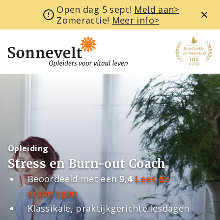
Open dag 5 sept!
Meld aan>
Zomeractie!
Meer info>
Opleiding
Stress en Burn-out Coach
Beoordeeld met een
9,4
Lees de
ervaringen
Klassikale, praktijkgerichte lesdagen