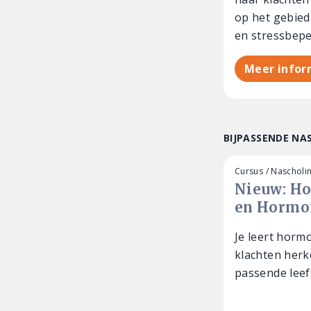
op het gebied
en stressbepe
Meer infor
BIJPASSENDE NA
Cursus / Nascholi
Nieuw: Ho
en Hormon
Je leert horm
klachten herk
passende leefs