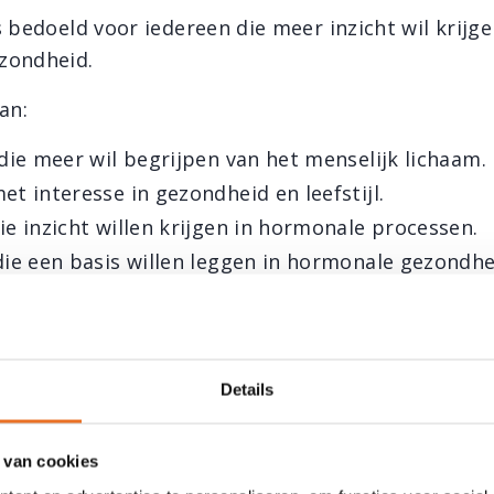
 bedoeld voor iedereen die meer inzicht wil krijge
zondheid.
an:
die meer wil begrijpen van het menselijk lichaam.
t interesse in gezondheid en leefstijl.
e inzicht willen krijgen in hormonale processen.
ie een basis willen leggen in hormonale gezondhe
nals die zich willen oriënteren op het vakgebied 
ige deelnemers aan de
opleiding Hormooncoach
.
Details
esultaat
 van cookies
mma