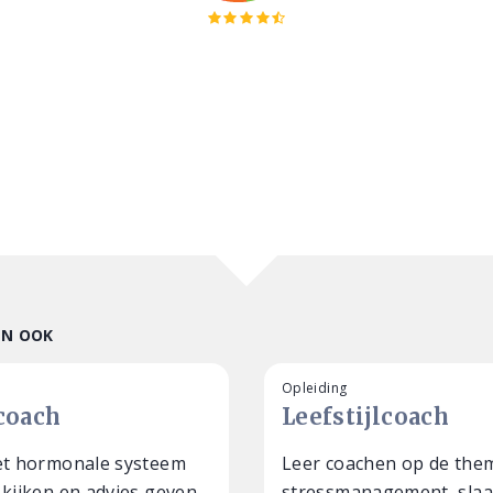
EN OOK
Opleiding
coach
Leefstijlcoach
et hormonale systeem
Leer coachen op de the
 kijken en advies geven
stressmanagement, slaa