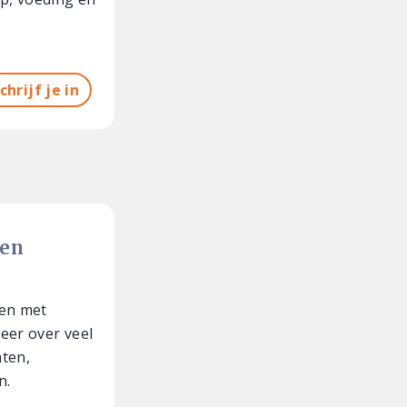
chrijf je in
 en
pen met
er over veel
ten,
n.