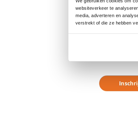
We gebruiken cookies om cont
websiteverkeer te analyseren
Data & l
media, adverteren en analys
verstrekt of die ze hebben v
Prijzen
Veelges
Inschr