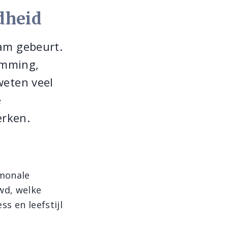
dheid
aam gebeurt.
temming,
weten veel
e
rken.
rmonale
wd, welke
s en leefstijl