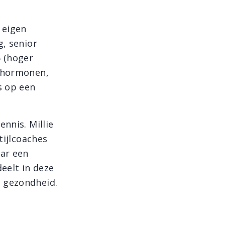
 eigen
g, senior
6 (hoger
n hormonen,
s op een
nnis. Millie
tijlcoaches
aar een
eelt in deze
e gezondheid.