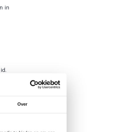
n in
id.
hormonen.
Over