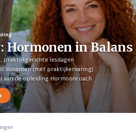
oling
: Hormonen in Balans
e, praktijkgerichte lesdagen
ls docenten (mét praktijkervaring)
l van de opleiding Hormooncoach
n
dingen