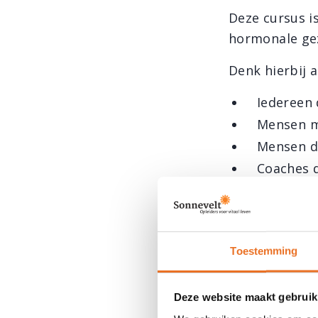
Deze cursus is
hormonale ge
Denk hierbij a
Iedereen 
Mensen me
Mensen di
Coaches d
Professio
Toekomst
Toestemming
Doel & r
Deze website maakt gebruik
Progra