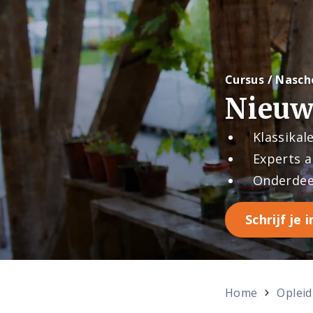
Cursus / Nasch
Nieuw
Klassikal
Experts a
Onderdee
Schrijf je i
Home
Oplei