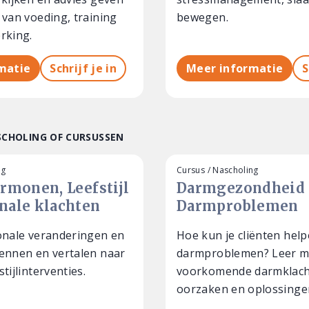
 van voeding, training
bewegen.
rking.
matie
Schrijf je in
Meer informatie
S
SCHOLING OF CURSUSSEN
ng
Cursus / Nascholing
rmonen, Leefstijl
Darmgezondheid
ale klachten
Darmproblemen
onale veranderingen en
Hoe kun je cliënten hel
ennen en vertalen naar
darmproblemen? Leer me
tijlinterventies.
voorkomende darmklach
oorzaken en oplossinge