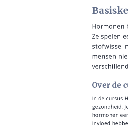
Basisk
Hormonen be
Ze spelen ee
stofwisseli
mensen nie
verschille
Over de 
In de cursus 
gezondheid. J
hormonen een b
invloed hebb