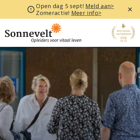
Open dag 5 sept!
Meld aan>
Zomeractie!
Meer info>