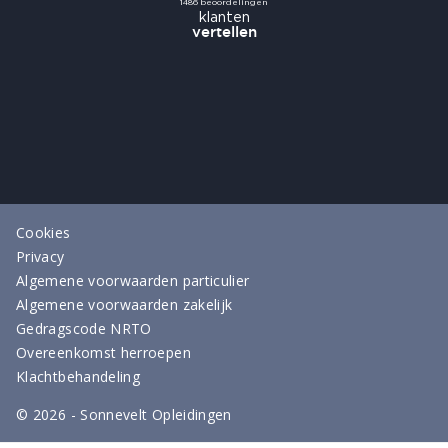
Cookies
Privacy
Algemene voorwaarden particulier
Algemene voorwaarden zakelijk
Gedragscode NRTO
Overeenkomst herroepen
Klachtbehandeling
©
2026
- Sonnevelt Opleidingen