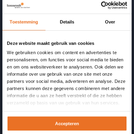
Cursussen en nascholing
Incompany
Opgeleide coaches
Toestemming
Details
Over
Informatie
Deze website maakt gebruik van cookies
We gebruiken cookies om content en advertenties te
Veelgestelde vragen
personaliseren, om functies voor social media te bieden
Artikelen
en om ons websiteverkeer te analyseren. Ook delen we
Podcast Vitaal door je LEEF-tijd
informatie over uw gebruik van onze site met onze
partners voor social media, adverteren en analyse. Deze
Opleidingsbudget formulier
partners kunnen deze gegevens combineren met andere
informatie die u aan ze heeft verstrekt of die ze hebben
Onze kwaliteit
verzameld op basis van uw gebruik van hun services.
Accreditaties en erkenningen
Accepteren
Beroepsverenigingen