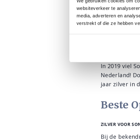
We gebruiken cookies om cont
de verkiezing
websiteverkeer te analyseren
categorieën V
media, adverteren en analys
verstrekt of die ze hebben v
Beste O
ZILVER VOOR SO
In 2019 viel S
Nederland! D
jaar zilver in
Beste O
ZILVER VOOR SO
Bij de bekend