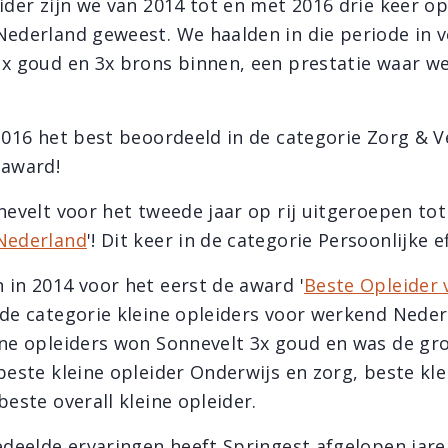
ider zijn we van 2014 tot en met 2016 drie keer op
Nederland geweest. We haalden in die periode in v
 x goud en 3x brons binnen, een prestatie waar w
 2016 het best beoordeeld in de categorie Zorg & V
 award!
nevelt voor het tweede jaar op rij uitgeroepen tot 
Nederland
'! Dit keer in de categorie Persoonlijke ef
 in 2014 voor het eerst de award '
Beste Opleider 
n de categorie kleine opleiders voor werkend Neder
ine opleiders won Sonnevelt 3x goud en was de gr
beste kleine opleider Onderwijs en zorg, beste kle
beste overall kleine opleider.
gedeelde ervaringen heeft Springest afgelopen jare