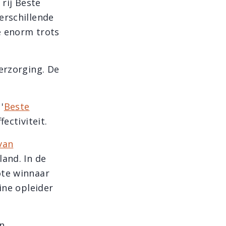
 rij Beste
erschillende
e enorm trots
erzorging. De
'
Beste
fectiviteit.
van
land. In de
ote winnaar
ine opleider
n