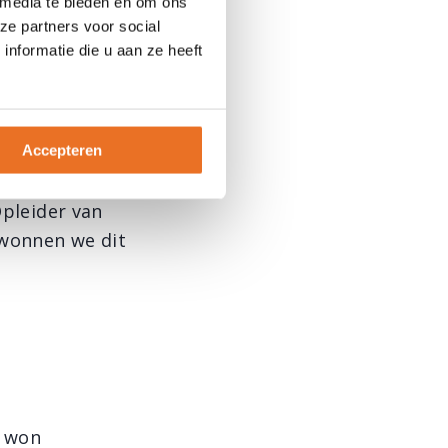
 media te bieden en om ons
n de
ze partners voor social
nformatie die u aan ze heeft
Accepteren
Opleider van
wonnen we dit
8 won