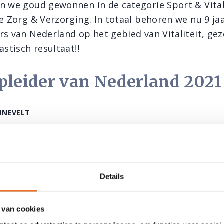
n we goud gewonnen in de categorie Sport & Vitali
e Zorg & Verzorging. In totaal behoren we nu 9 jaar
rs van Nederland op het gebied van Vitaliteit, ge
astisch resultaat!!
pleider van Nederland 2021
NNEVELT
 we zilver in de categorie Sport & Vitaliteit.
pleider van Nederland 202
Details
 2X ZILVER!
 van cookies
 in 2020 voor het zevende jaar op rij wederom in de