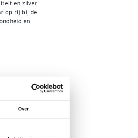
teit en zilver
 op rij bij de
zondheid en
0
Over
 prijzen bij