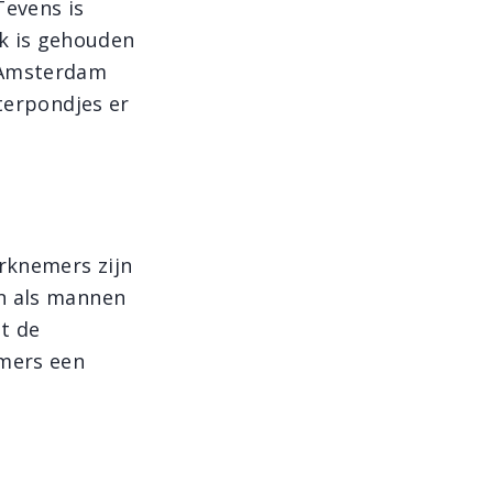
Tevens is
k is gehouden
n Amsterdam
nterpondjes er
rknemers zijn
en als mannen
it de
emers een