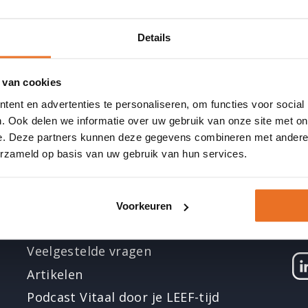
en hoe zij ermee omgaan. Het blijkt dat steeds me
e etiketten lezen en producten met elkaar vergel
Details
leest het etiket grondig en maakt daarna een afw
men of niet.
 van cookies
t van de ondervraagden geeft aan dat het etiket ni
ent en advertenties te personaliseren, om functies voor social
De informatie op het etiket is niet altijd te begrijp
. Ook delen we informatie over uw gebruik van onze site met on
en hier de meeste problemen mee.
e. Deze partners kunnen deze gegevens combineren met andere i
erzameld op basis van uw gebruik van hun services.
Voorkeuren
Informatie
Bl
Veelgestelde vragen
Li
Artikelen
Podcast Vitaal door je LEEF-tijd