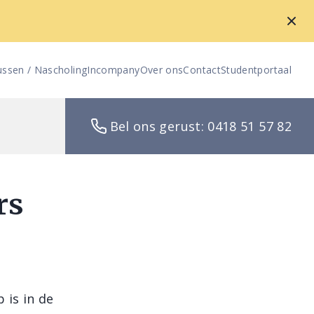
ussen / Nascholing
Incompany
Over ons
Contact
Studentportaal
Bel ons gerust: 0418 51 57 82
rs
 is in de