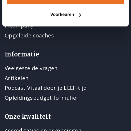
Opleidingen
Voorkeuren
Cursussen en nascholing
Incompany
Opgeleide coaches
Informatie
Veelgestelde vragen
Artikelen
Podcast Vitaal door je LEEF-tijd
Opleidingsbudget formulier
Onze kwaliteit
Accreditaties en erkenningen