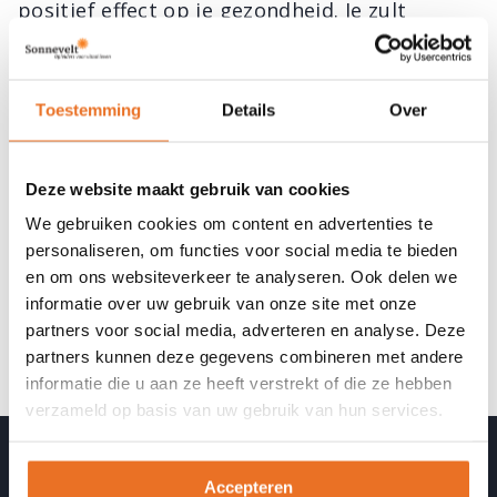
positief effect op je gezondheid. Je zult
merken dat je buikomvang wat minder wordt
en je kleren wat losser gaan zitten.
Daarnaast heb je veel meer energie , je
Toestemming
Details
Over
weerstand gaat omhoog en je hele
stofwisseling gaat op een hoger pitje draaien.
Deze website maakt gebruik van cookies
Dat betekent dat het veel makkelijker voor je
We gebruiken cookies om content en advertenties te
wordt om af te vallen en uiteindelijk op
personaliseren, om functies voor social media te bieden
gewicht te blijven. Zodra je deze
en om ons websiteverkeer te analyseren. Ook delen we
veranderingen merkt, weet je dat je op de
informatie over uw gebruik van onze site met onze
goede weg zit en geloof het, je lichaam houdt
partners voor social media, adverteren en analyse. Deze
partners kunnen deze gegevens combineren met andere
je niet voor de gek!
informatie die u aan ze heeft verstrekt of die ze hebben
verzameld op basis van uw gebruik van hun services.
Ons aanbod
Accepteren