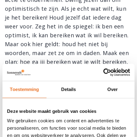
optimistisch te zijn. Als je echt wat wilt, kun
je het bereiken! Houd jezelf dat iedere dag
weer voor. Zeg het in de spiegel: ik ben een
optimist, ik kan bereiken wat ik wil bereiken.
Maar ook hier geldt: houd het niet bij
woorden, maar zet ze om in daden. Maak een
plan: hoe ga jij bereiken wat je wilt bereiken,
zonder direct je leven op de kop te zetten?
Waar ga je beginnen? Zorg dat die doelen
concreet zijn en haalbaar. Maak een
Toestemming
Details
Over
tijdplanning. Wanneer wil je wat bereiken?
Geloof in jezelf en ga ervoor.
Deze website maakt gebruik van cookies
We gebruiken cookies om content en advertenties te
4. Zorg voor jezelf en anderen
personaliseren, om functies voor social media te bieden
en om ons websiteverkeer te analyseren. Ook delen we