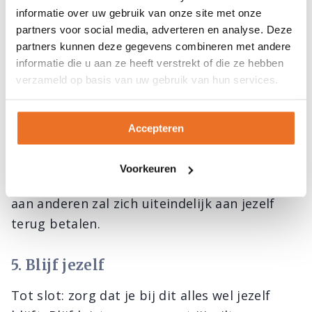
Het beste uit jezelf halen vraagt ook dat je
informatie over uw gebruik van onze site met onze
goed voor jezelf zorgt. Eet gezond, beweeg
partners voor social media, adverteren en analyse. Deze
genoeg en zorg zo dat je lekker in je vel komt
partners kunnen deze gegevens combineren met andere
te zitten. Want lichamelijke gezondheid
informatie die u aan ze heeft verstrekt of die ze hebben
verzameld op basis van uw gebruik van hun services.
beïnvloedt ook je geestelijke gezondheid.. Als
je lekker in je vel zit, als je jezelf aanvaart en
accepteert wie je bent, kun je er ook goed zijn
Accepteren
voor anderen. Geef liefde aan de mensen om
je heen, zoek het beste voor anderen. Denk
Voorkeuren
eraan: wie goed doet, goed ontmoet; denken
aan anderen zal zich uiteindelijk aan jezelf
terug betalen.
5. Blijf jezelf
Tot slot: zorg dat je bij dit alles wel jezelf