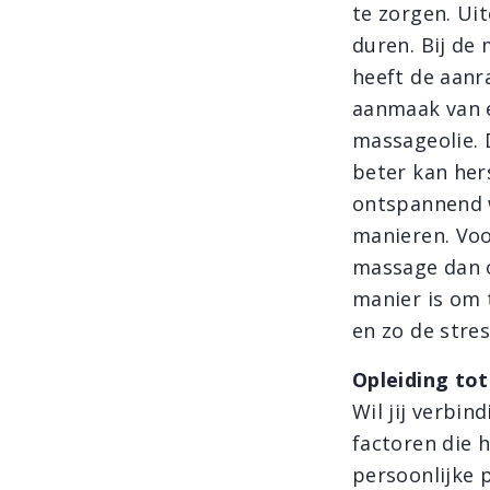
te zorgen. Ui
duren. Bij de
heeft de aanr
aanmaak van e
massageolie. D
beter kan her
ontspannend w
manieren. Voo
massage dan o
manier is om 
en zo de stres
Opleiding to
Wil jij verbin
factoren die h
persoonlijke p