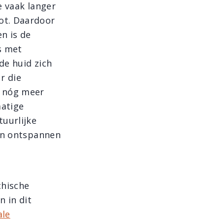
e vaak langer
ot. Daardoor
n is de
s met
de huid zich
r die
p nóg meer
matige
uurlijke
ten ontspannen
chische
n in dit
ale