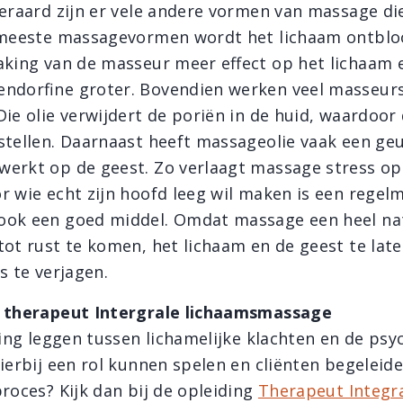
teraard zijn er vele andere vormen van massage di
 meeste massagevormen wordt het lichaam ontblo
aking van de masseur meer effect op het lichaam e
ndorfine groter. Bovendien werken veel masseur
ie olie verwijdert de poriën in de huid, waardoor 
stellen. Daarnaast heeft massageolie vaak een geu
erkt op de geest. Zo verlaagt massage stress o
r wie echt zijn hoofd leeg wil maken is een regel
ok een goed middel. Omdat massage een heel nat
tot rust te komen, het lichaam en de geest te la
s te verjagen.
t therapeut Intergrale lichaamsmassage
ding leggen tussen lichamelijke klachten en de psy
ierbij een rol kunnen spelen en cliënten begeleide
roces? Kijk dan bij de opleiding
Therapeut Integr