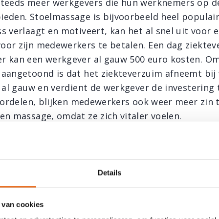
steeds meer werkgevers die hun werknemers op d
eden. Stoelmassage is bijvoorbeeld heel populai
s verlaagt en motiveert, kan het al snel uit voor
or zijn medewerkers te betalen. Een dag ziektev
r kan een werkgever al gauw 500 euro kosten. O
aangetoond is dat het ziekteverzuim afneemt bi
h al gauw en verdient de werkgever de investering 
voordelen, blijken medewerkers ook weer meer zin t
en massage, omdat ze zich vitaler voelen.
assage
eur komt langs op de werkvloer. Alle
Details
ijgen, uiteraard in een aparte ruimte, een 15-
rende massage. Bij een stoelmassage zit de
 van cookies
 speciale stoel. De kleren mogen gewoon aanblijven