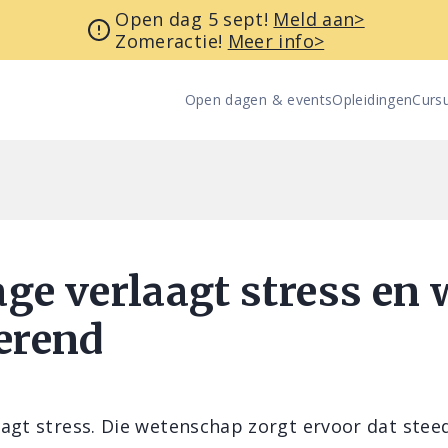
Open dag 5 sept!
Meld aan>
Zomeractie!
Meer info>
Open dagen & events
Opleidingen
Curs
ge verlaagt stress en 
erend
agt stress. Die wetenschap zorgt ervoor dat stee