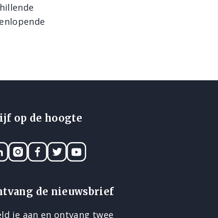
chillende
eenlopende
ijf op de hoogte
nkedIN
Instagram
Facebook
Twitter
YouTube
ntvang de nieuwsbrief
ld je aan en ontvang twee