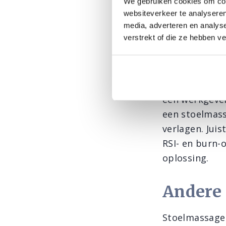
We gebruiken cookies om cont
een massage d
websiteverkeer te analyseren
besteedt de m
media, adverteren en analys
verstrekt of die ze hebben v
werknemer, om
masseur ook 
onderdeel van
werkplek. Als
een werkgeve
een stoelmass
verlagen. Jui
RSI- en burn-
oplossing.
Andere
Stoelmassage