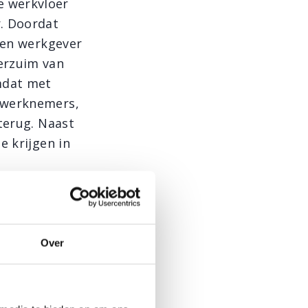
e werkvloer
r. Doordat
 een werkgever
erzuim van
mdat met
j werknemers,
terug. Naast
e krijgen in
Over
. Het is dus