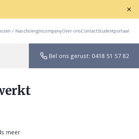
ussen / Nascholing
Incompany
Over ons
Contact
Studentportaal
Bel ons gerust: 0418 51 57 82
werkt
ds meer