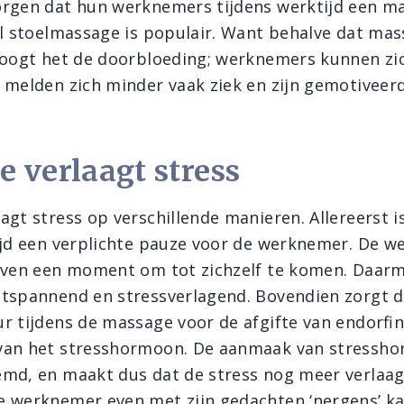
rgen dat hun werknemers tijdens werktijd een m
al stoelmassage is populair. Want behalve dat mas
hoogt het de doorbloeding; werknemers kunnen zi
 melden zich minder vaak ziek en zijn gemotiveer
 verlaagt stress
agt stress op verschillende manieren. Allereerst 
ijd een verplichte pauze voor de werknemer. De 
even een moment om tot zichzelf te komen. Daarm
tspannend en stressverlagend. Bovendien zorgt d
r tijdens de massage voor de afgifte van endorfin
van het stresshormoon. De aanmaak van stressh
md, en maakt dus dat de stress nog meer verlaag
 werknemer even met zijn gedachten ‘nergens’ kan