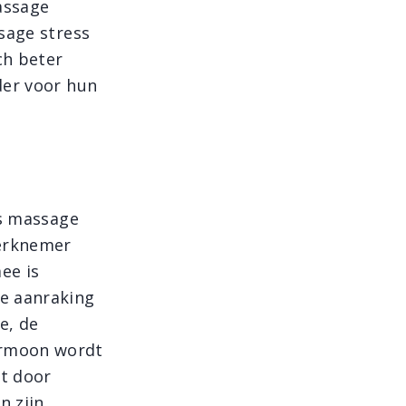
assage
sage stress
ch beter
der voor hun
is massage
werknemer
ee is
e aanraking
e, de
ormoon wordt
t door
 zijn.