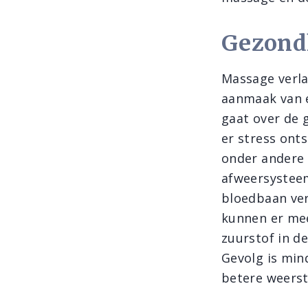
Gezond
Massage verla
aanmaak van e
gaat over de 
er stress ont
onder andere 
afweersysteem
bloedbaan ve
kunnen er mee
zuurstof in d
Gevolg is mi
betere weerst