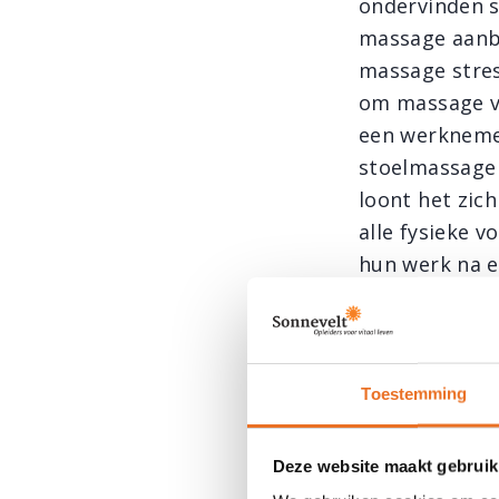
ondervinden 
massage aanbi
massage stres
om massage vo
een werkneme
stoelmassage 
loont het zic
alle fysieke 
hun werk na e
Stoelm
Een stoelmass
Toestemming
werknemers kr
20 minuten du
Deze website maakt gebruik
cliënt op een