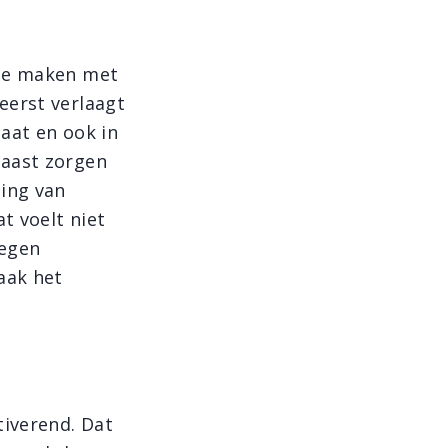
 te maken met
eerst verlaagt
aat en ook in
naast zorgen
ing van
t voelt niet
tegen
aak het
tiverend. Dat