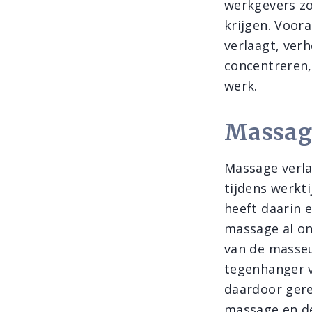
werkgevers zo
krijgen. Voor
verlaagt, ver
concentreren,
werk.
Massage
Massage verla
tijdens werkt
heeft daarin 
massage al on
van de masseu
tegenhanger 
daardoor gere
massage en de