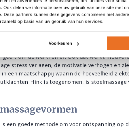
ent en advertenties te personaliseren, om functies voor social
ie daadwerkelijk ‘even tussendoor’ kan. Naast e
. Ook delen we informatie over uw gebruik van onze site met on
asseur indien nodig ook aandacht aan de werkho
e. Deze partners kunnen deze gegevens combineren met andere i
erzameld op basis van uw gebruik van hun services.
 spierspanning blijvend te voorkomen. Eventuee
oefeningen meegeven. Zo wordt een stoelmassage
 goede zorg voor werknemers, net als goede stoe
Voorkeuren
 werkgevers dergelijke maatregelen nemen, blijkt
r geeft om de werknemer. Ook dat werkt motivere
age stress verlagen, de motivatie verhogen en zi
st in een maatschappij waarin de hoeveelheid ziek
outklachten flink is toegenomen, is stoelmassage
 massagevormen
 is een goede methode om voor ontspanning op d