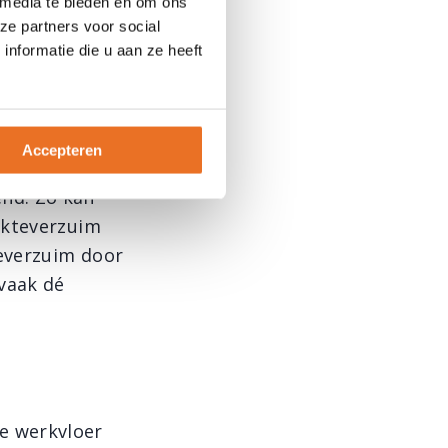
 media te bieden en om ons
en massage
ze partners voor social
uding van de
nformatie die u aan ze heeft
l kan de
 steeds meer
len op de
Accepteren
 bovendien dat
nd. Zo kan
ekteverzuim
teverzuim door
 vaak dé
e werkvloer