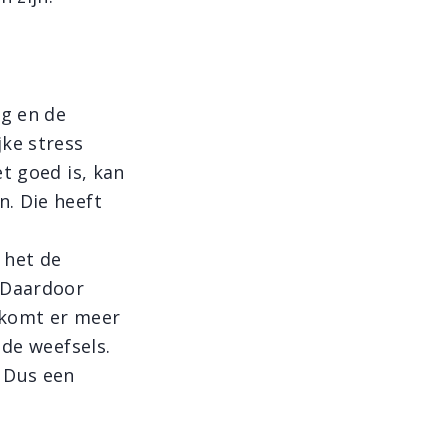
ng en de
jke stress
t goed is, kan
. Die heeft
t
 het de
 Daardoor
 komt er meer
 de weefsels.
 Dus een