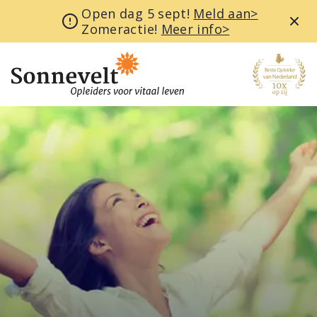
Open dag 5 sept!
Meld aan>
Zomeractie!
Meer info>