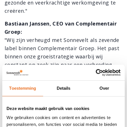
gezonde en veerkrachtige werkomgeving te
creëren."
Bastiaan Janssen, CEO van Complementair
Groep:
"Wij zijn verheugd met Sonnevelt als zevende
label binnen Complementair Groep. Het past
binnen onze groeistrategie waarbij wij
constant op zoek zijn naar een verbreding
van ons aanbod aan kwalitatieve opleidingen,
cursussen en trainingen. Sonnevelts
Toestemming
Details
Over
toewijding aan kwaliteit en focus op vitaliteit
vult ons huidige portfolio uitstekend aan en
versterkt onze positie als toonaangevende
Deze website maakt gebruik van cookies
opleidingsgroep."
We gebruiken cookies om content en advertenties te
personaliseren, om functies voor social media te bieden
Over Complementair Groep: