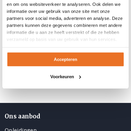
en om ons websiteverkeer te analyseren. Ook delen we
Complementair Groep is een groep van
informatie over uw gebruik van onze site met onze
gespecialiseerde en toonaangevende
partners voor social media, adverteren en analyse. Deze
Nederlandse opleidingsbedrijven: Vijfhart IT-
partners kunnen deze gegevens combineren met andere
informatie die u aan ze heeft verstrekt of die ze hebben
Opleidingen, Coach+Result, AT Computing,
verzameld op basis van uw gebruik van hun services.
Cibit, EPI Europe, Vijfhart arbo-opleidingen en
Sonnevelt. Door de krachten te bundelen,
delen deze bedrijven een cultuur van ambitie,
Accepteren
kwaliteit, verbinding en groei. Meer
informatie:
complementair.nl
Voorkeuren
Ons aanbod
Opleidingen