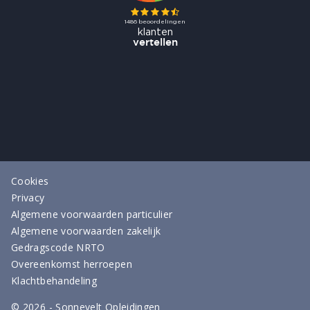
Cookies
Privacy
Algemene voorwaarden particulier
Algemene voorwaarden zakelijk
Gedragscode NRTO
Overeenkomst herroepen
Klachtbehandeling
©
2026
- Sonnevelt Opleidingen