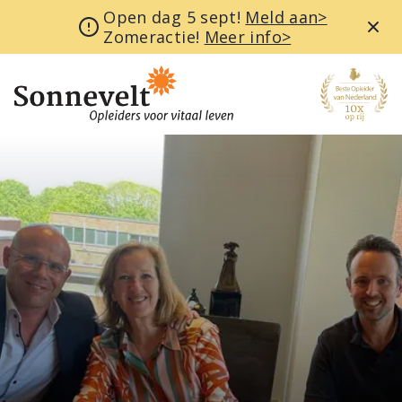
Open dag 5 sept!
Meld aan>
Zomeractie!
Meer info>