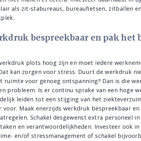
air als zit-stabureaus, bureaufietsen, zitballen e
plek.
kdruk bespreekbaar en pak het bi
erkdruk plots hoog zijn en moet iedere werknem
 Dat kan zorgen voor stress. Duurt de werkdruk nie
st ruimte voor genoeg ontspanning? Dan is die we
n probleem. Is er continu sprake van een hoge 
delijk leiden tot een stijging van het ziekteverzu
r voor. Maak enerzijds werkdruk bespreekbaar e
atregelen. Schakel desgewenst extra personeel in
r taken en verantwoordelijkheden. Investeer ook in
time- en/of stressmanagement of schakel bijvoor