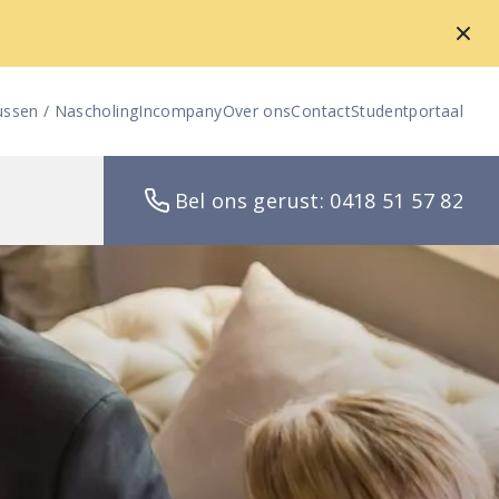
ussen / Nascholing
Incompany
Over ons
Contact
Studentportaal
Bel ons gerust: 0418 51 57 82