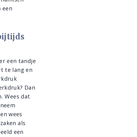
n een
jtijds
er een tandje
t te lang en
rkdruk
werkdruk? Dan
im. Wees dat
n neem
 en wees
 zaken als
beeld een