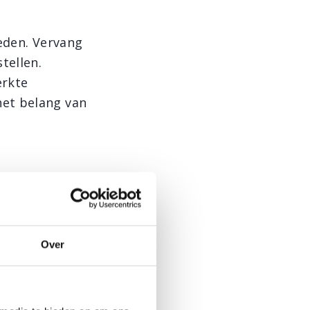
ieden. Vervang
tellen.
erkte
het belang van
euwe energie.
 de
Promoot
Over
niseer
dieerde
essruimte in