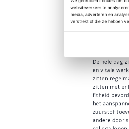
We gebruiken cookies om cont
en/of verzorg 
websiteverkeer te analyseren
Denk aan: har
media, adverteren en analys
pilatesworksh
verstrekt of die ze hebben v
Vitalitei
tegen!
De hele dag zi
en vitale wer
zitten regelm
zitten met en
fitheid bevor
het aanspanne
zuurstof toev
andere door s
collega lopen