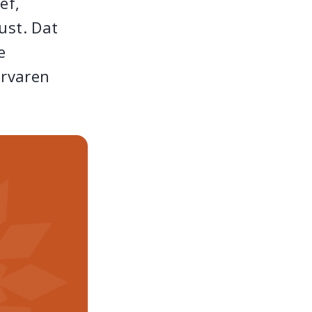
ef,
ust. Dat
e
ervaren