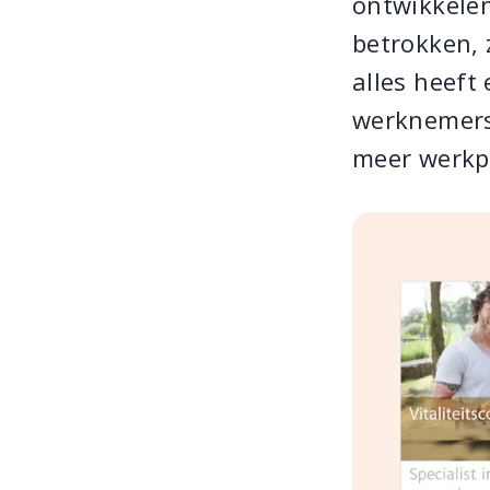
ontwikkelen
betrokken, 
alles heeft 
werknemers 
meer werkpl