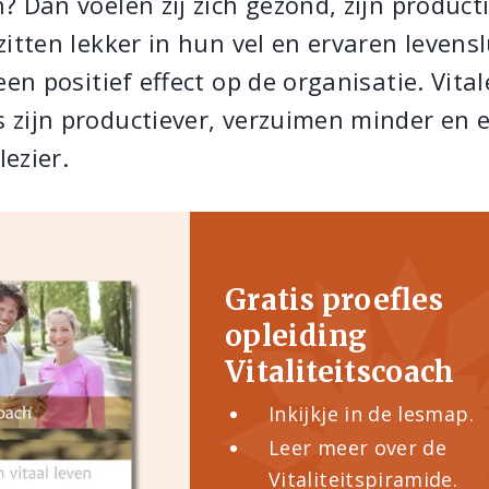
? Dan voelen zij zich gezond, zijn producti
zitten lekker in hun vel en ervaren levensl
een positief effect op de organisatie. Vital
zijn productiever, verzuimen minder en 
ezier.
Gratis proefles
opleiding
Vitaliteitscoach
Inkijkje in de lesmap.
Leer meer over de
Vitaliteitspiramide.