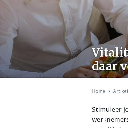
Vitali
daar v
Home
Artike
Stimuleer je
werknemers