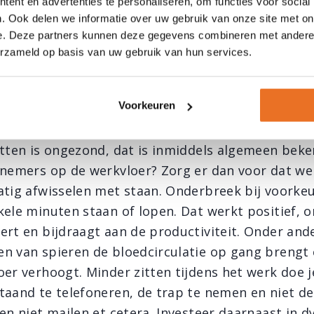
ent en advertenties te personaliseren, om functies voor social
in de lunchpauze of na werktijd allerlei beweegact
. Ook delen we informatie over uw gebruik van onze site met on
dloopclinics, spinningsessies, kickbokstrainingen,
e. Deze partners kunnen deze gegevens combineren met andere i
ops en dergelijke.
erzameld op basis van uw gebruik van hun services.
t op de werkvloer verhogen? Ga z
Voorkeuren
tten is ongezond, dat is inmiddels algemeen bekend
knemers op de werkvloer? Zorg er dan voor dat w
atig afwisselen met staan. Onderbreek bij voorkeur
kele minuten staan of lopen. Dat werkt positief, 
dert en bijdraagt aan de productiviteit. Onder an
n van spieren de bloedcirculatie op gang brengt 
oer verhoogt. Minder zitten tijdens het werk doe 
taand te telefoneren, de trap te nemen en niet de 
 en niet mailen et cetera. Investeer daarnaast in 