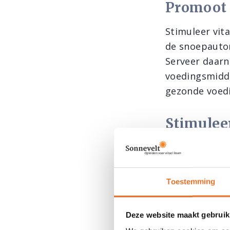
Promoot 
Stimuleer vit
de snoepautom
Serveer daarn
voedingsmidde
gezonde voedi
Stimuleer
Bewegen voelt 
Zo bevordert
zuurstofopnam
Toestemming
bijvoorbeeld 
sportieve tea
Deze website maakt gebruik
bedrijfsfiets 