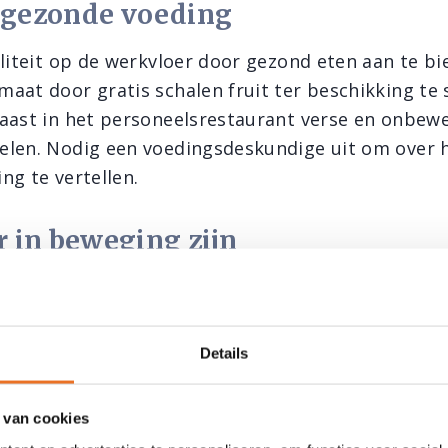
gezonde voeding
aliteit op de werkvloer door gezond eten aan te b
aat door gratis schalen fruit ter beschikking te s
aast in het personeelsrestaurant verse en onbew
len. Nodig een voedingsdeskundige uit om over 
ng te vertellen.
 in beweging zijn
goed en is fijn. Het reduceert stress én geeft ni
 bewegen onder meer de bloedsomloop, verhoogt
e en houdt de hart- en bloedvaten in conditie. 
Details
lunchwandelen, zet een tafeltennistafel neer, orga
mbuildingactiviteiten, maak werk van een gesubsi
 van cookies
voor het woon-werkverkeer, richt een speciale fitn