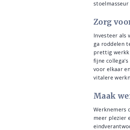
stoelmasseur 
Zorg voor
Investeer als
ga roddelen t
prettig werkk
fijne collega’
voor elkaar en
vitalere werk
Maak wer
Werknemers di
meer plezier 
eindverantwoo