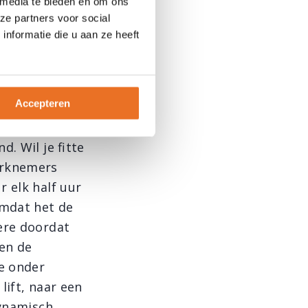
 media te bieden en om ons
iviteiten.
ze partners voor social
nformatie die u aan ze heeft
itgedrag
Accepteren
. Wil je fitte
erknemers
 elk half uur
omdat het de
dere doordat
en de
je onder
lift, naar een
dynamisch