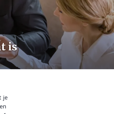
t is
 je
nen