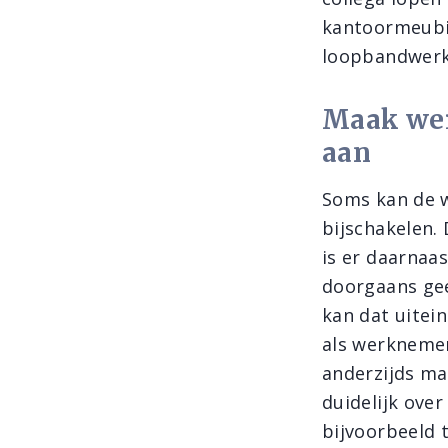
kantoormeubil
loopbandwerk
Maak wer
aan
Soms kan de w
bijschakelen.
is er daarnaa
doorgaans gee
kan dat uitein
als werkneme
anderzijds ma
duidelijk ove
bijvoorbeeld 