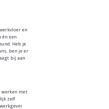
 werkvloer en
n én een
eund. Heb je
wns, ben je er
aagt bij aan
n, werken met
jk zelf
s werkgever