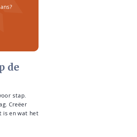
lans?
op de
voor stap.
ag. Creëer
 is en wat het