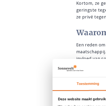
Kortom, ze ge
geringste tege
ze privé tege
Waarom 
Een reden om 
maatschappij.
invloed van so
veel van mens
mentale klach
Daarnaast kam
Toestemming
beweging, et 
Volgens de We
Deze website maakt gebruik
welvaartziekt