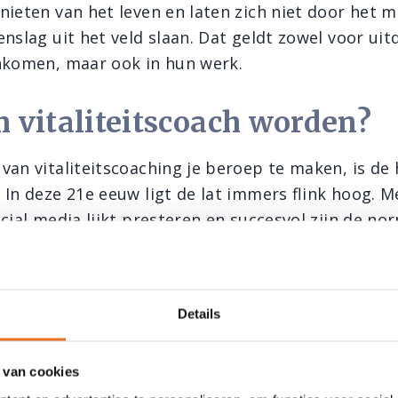
nieten van het leven en laten zich niet door het m
nslag uit het veld slaan. Dat geldt zowel voor uit
nkomen, maar ook in hun werk.
vitaliteitscoach worden?
van vitaliteitscoaching je beroep te maken, is de 
 In deze 21e eeuw ligt de lat immers flink hoog. 
cial media lijkt presteren en succesvol zijn de no
en. De kans dat er disbalans ontstaat met fysieke
ten tot gevolg is niet ondenkbaar.
pen veel mensen met stress, overgewicht, gebre
Details
cetera. Lichaam en geest zijn bij zoveel mensen in
reldgezondheidsorganisatie wordt ruim 75% van a
 van cookies
en veroorzaakt door levensstijl. Daarmee hebben