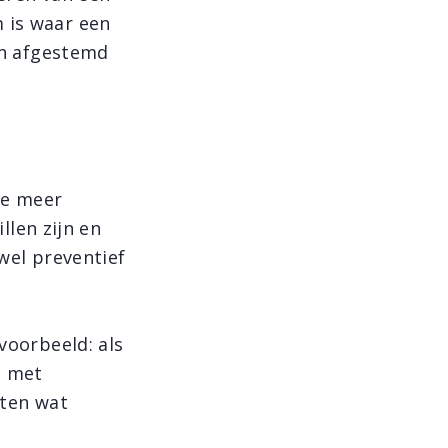
 is waar een
 en afgestemd
ie meer
illen zijn en
owel preventief
voorbeeld: als
n met
eten wat