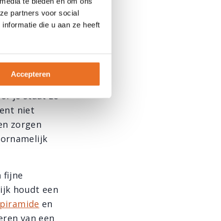
 media te bieden en om ons
heid. Meer
ze partners voor social
 begeleiden
nformatie die u aan ze heeft
al lichaam.
Accepteren
of je staat ze
kent niet
en zorgen
oornamelijk
 fijne
lijk houdt een
tspiramide
en
seren van een