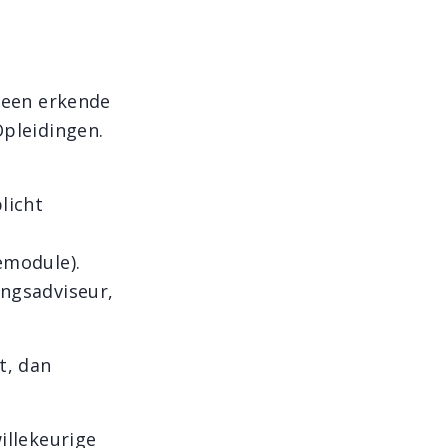
r een erkende
pleidingen.
licht
emodule).
ingsadviseur,
t, dan
illekeurige