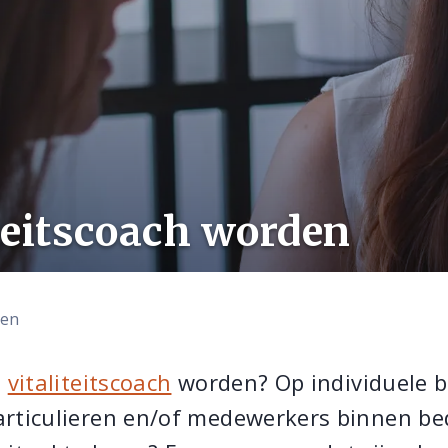
teitscoach worden
len
g
vitaliteitscoach
worden? Op individuele b
rticulieren en/of medewerkers binnen bed