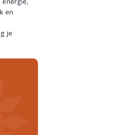
p energie,
k en
g je