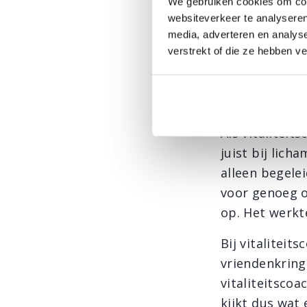
We gebruiken cookies om cont
75% invloed 
websiteverkeer te analyseren
dan ooit is e
media, adverteren en analys
naar een opti
verstrekt of die ze hebben v
Wat doe
Als vitaliteit
juist bij lich
alleen begele
voor genoeg o
op. Het werkte
Bij vitaliteit
vriendenkring 
vitaliteitsco
kijkt dus wat