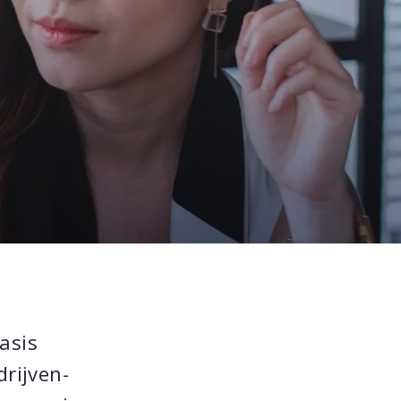
asis
rijven-