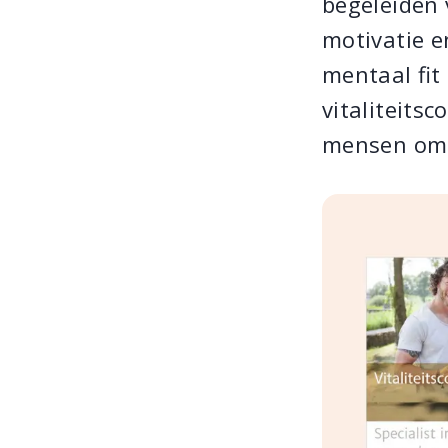
begeleiden v
motivatie e
mentaal fit
vitaliteits
mensen om v