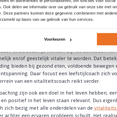
ent en advertenties te personaliseren, om functies voor social
op het voorkomen ervan en het behoud van gezond
. Ook delen we informatie over uw gebruik van onze site met on
r vraag naar vitaliteitscoaches die mensen kunnen
e. Deze partners kunnen deze gegevens combineren met andere i
male balans tussen een gezonde geest en een vita
erzameld op basis van uw gebruik van hun services.
t een vitaliteitscoach?
Voorkeuren
scoach ondersteun je mensen bij het behouden van 
amelijk en/of geestelijk vitaler te worden. Dat bete
iding bieden bij gezond eten, voldoende bewegen 
ntspanning. Daar focust een leefstijlcoach zich v
rrein van een vitaliteitscoach reikt verder.
scoaching zijn ook een doel in het leven hebben, een
en positief in het leven staan relevant. Dus eigen
ach zich bezig met alle onderdelen van de
vitalitei
 er achter een ervaren probleem schuilt. Het reali