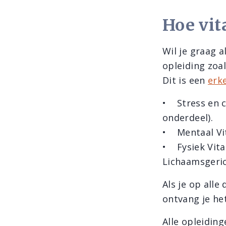
Hoe vit
Wil je graag a
opleiding zoa
Dit is een
erk
• Stress en c
onderdeel).
• Mentaal Vit
• Fysiek Vita
Lichaamsgeri
Als je op alle
ontvang je het
Alle opleiding