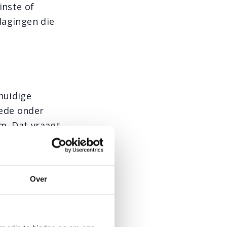
inste of
dagingen die
huidige
Mede onder
rm. Dat vraagt
 en/of
k aan
Over
 onbalans.
lle
 mensen voor