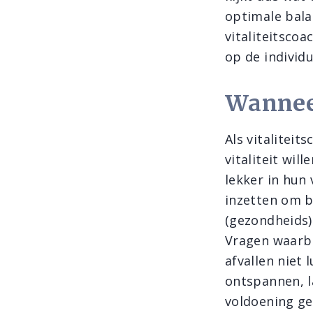
optimale bala
vitaliteitscoa
op de individ
Wanneer
Als vitaliteit
vitaliteit will
lekker in hun 
inzetten om b
(gezondheids
Vragen waarbij
afvallen niet 
ontspannen, la
voldoening ge