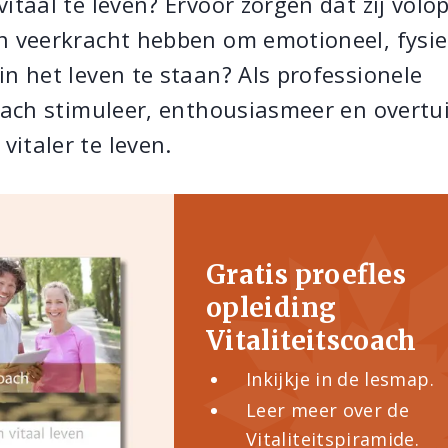
itaal te leven? Ervoor zorgen dat zij volo
n veerkracht hebben om emotioneel, fysie
 in het leven te staan? Als professionele
coach stimuleer, enthousiasmeer en overtui
italer te leven.
Gratis proefles
opleiding
Vitaliteitscoach
Inkijkje in de lesmap.
Leer meer over de
Vitaliteitspiramide.