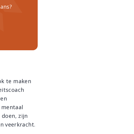
lans?
ook te maken
eitscoach
ren
n mentaal
 doen, zijn
n veerkracht.