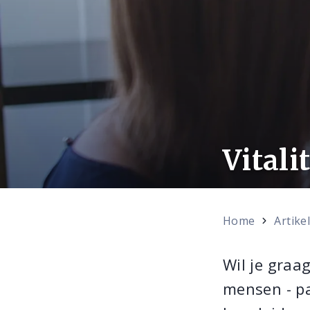
Vitali
Home
Artike
Wil je graa
mensen - pa