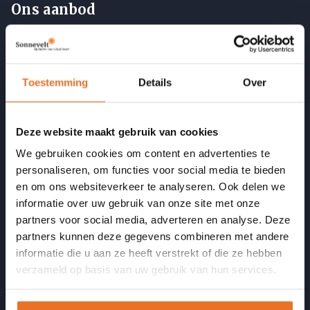
Ons aanbod
Opleidingen
Cursussen en nascholing
Toestemming
Details
Over
Incompany
Opgeleide coaches
Deze website maakt gebruik van cookies
We gebruiken cookies om content en advertenties te
Informatie
personaliseren, om functies voor social media te bieden
en om ons websiteverkeer te analyseren. Ook delen we
Veelgestelde vragen
informatie over uw gebruik van onze site met onze
Artikelen
partners voor social media, adverteren en analyse. Deze
Podcast Vitaal door je LEEF-tijd
partners kunnen deze gegevens combineren met andere
informatie die u aan ze heeft verstrekt of die ze hebben
Opleidingsbudget formulier
verzameld op basis van uw gebruik van hun services.
Onze kwaliteit