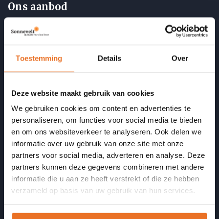
Ons aanbod
Opleidingen
Cursussen en nascholing
Toestemming
Details
Over
Incompany
Opgeleide coaches
Deze website maakt gebruik van cookies
We gebruiken cookies om content en advertenties te
Informatie
personaliseren, om functies voor social media te bieden
en om ons websiteverkeer te analyseren. Ook delen we
Veelgestelde vragen
informatie over uw gebruik van onze site met onze
Artikelen
partners voor social media, adverteren en analyse. Deze
Podcast Vitaal door je LEEF-tijd
partners kunnen deze gegevens combineren met andere
informatie die u aan ze heeft verstrekt of die ze hebben
Opleidingsbudget formulier
verzameld op basis van uw gebruik van hun services.
Onze kwaliteit