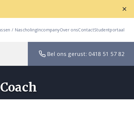
ussen / Nascholing
Incompany
Over ons
Contact
Studentportaal
Bel ons gerust: 0418 51 57 82
 Coach