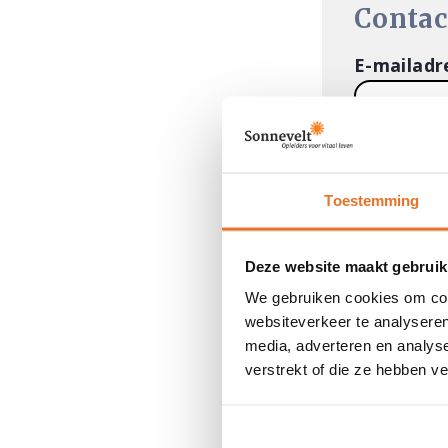
Contac
E-mailadr
Telefoon
Toestemming
Secundai
Deze website maakt gebruik
We gebruiken cookies om cont
websiteverkeer te analyseren
media, adverteren en analys
verstrekt of die ze hebben v