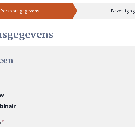
Persoonsgegevens
Bevestiging
nsgegevens
een
uw
binair
m