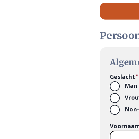
Persoo
Algem
Geslacht
Man
Vro
Non-
Voornaa