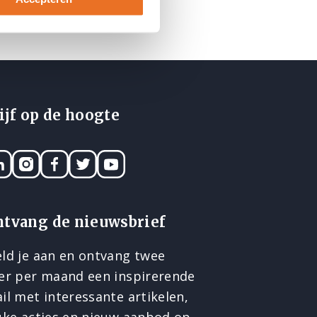
ijf op de hoogte
nkedIN
Instagram
Facebook
Twitter
YouTube
ntvang de nieuwsbrief
ld je aan en ontvang twee
er per maand een inspirerende
il met interessante artikelen,
uke acties en nieuw aanbod op