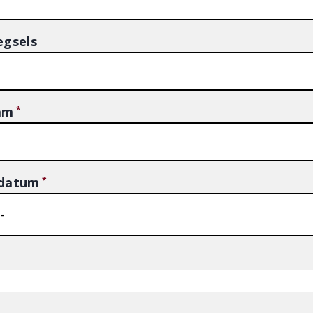
egsels
am
datum