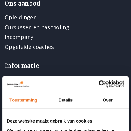
Ons aanbod
Opleidingen
Cursussen en nascholing
Incompany
Opgeleide coaches
Informatie
Veelgestelde vragen
Artikelen
Podcast Vitaal door je LEEF-tijd
Toestemming
Details
Over
Opleidingsbudget formulier
Deze website maakt gebruik van cookies
Onze kwaliteit
We gebruiken cookies om content en advertenties te