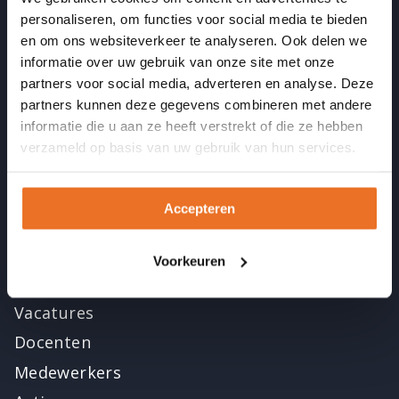
personaliseren, om functies voor social media te bieden
Accreditaties en erkenningen
en om ons websiteverkeer te analyseren. Ook delen we
Beroepsverenigingen
informatie over uw gebruik van onze site met onze
partners voor social media, adverteren en analyse. Deze
Beste Opleider van NL
partners kunnen deze gegevens combineren met andere
Reviews op klantenvertellen.nl
informatie die u aan ze heeft verstrekt of die ze hebben
verzameld op basis van uw gebruik van hun services.
(Eigen praktijk)verhalen van oud-studenten
Over ons
Accepteren
Contact
Voorkeuren
Open dagen
Vacatures
Docenten
Medewerkers