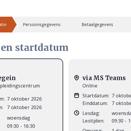
tie
Persoonsgegevens
Betaalgegevens
 en startdatum
egein
via MS Teams
Opleidingscentrum
Online
Startdatum:
7 oktob
m:
7 oktober 2026
Einddatum:
7 oktob
m:
7 oktober 2026
Lesdag:
woensd
woensdag
Lestijden:
09:30 - 
09:30 - 16:30
Omvang:
1 dag