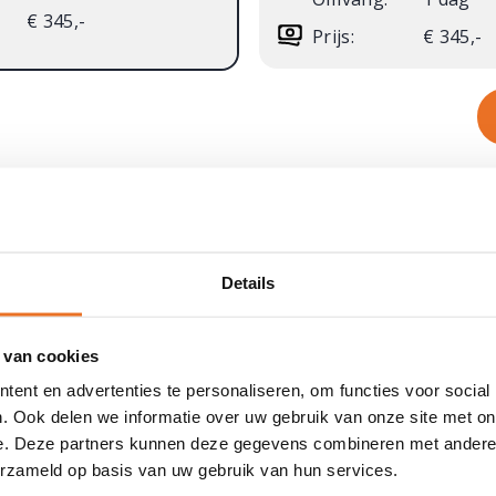
€ 345,-
Prijs:
€ 345,-
Details
Informatie
Bl
Veelgestelde vragen
 van cookies
Li
Artikelen
ent en advertenties te personaliseren, om functies voor social
. Ook delen we informatie over uw gebruik van onze site met on
Podcast Vitaal door je LEEF-tijd
e. Deze partners kunnen deze gegevens combineren met andere i
Opleidingsbudget formulier
O
erzameld op basis van uw gebruik van hun services.