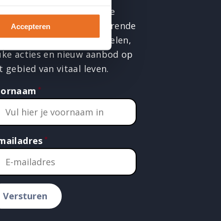
ld je aan en ontvang twee
er per maand een inspirerende
Accepteren
il met interessante artikelen,
uke acties en nieuw aanbod op
t gebied van vitaal leven.
oornaam
mailadres
Versturen