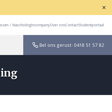
ussen / Nascholing
Incompany
Over ons
Contact
Studentportaal
Bel ons gerust: 0418 51 57 82
ling