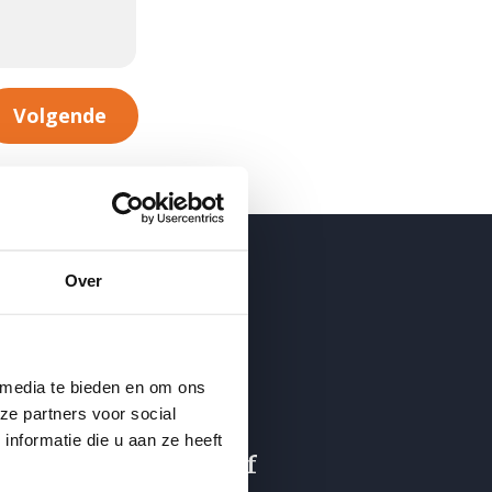
Volgende
Over
ijf op de hoogte
nkedIN
Instagram
Facebook
Twitter
YouTube
 media te bieden en om ons
ze partners voor social
nformatie die u aan ze heeft
ntvang de nieuwsbrief