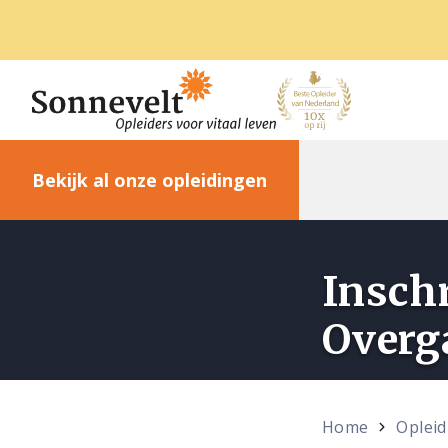
Bekijk al onze opleidingen
Inschr
Overg
Home
Oplei