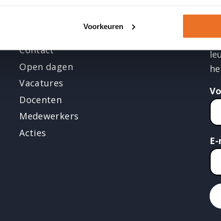
Me
ke
Over ons
Voorkeuren
ma
Contact
le
Open dagen
he
Vacatures
V
Docenten
Medewerkers
Acties
E-