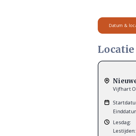
Datum & loca
Locatie
Nieuw
Vijfhart 
Startdatu
Einddatu
Lesdag:
Lestijden: