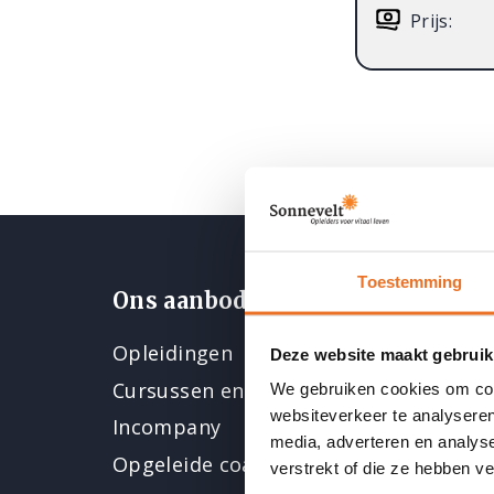
Prijs:
Toestemming
Ons aanbod
Opleidingen
Deze website maakt gebruik
Cursussen en nascholing
We gebruiken cookies om cont
websiteverkeer te analyseren
Incompany
media, adverteren en analys
Opgeleide coaches
verstrekt of die ze hebben v