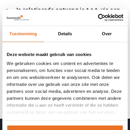
Je relatiecode ontvang je t.z.t. via een
mailbericht
en kun je verzilveren bij
inschrijving voor de cursus Provocatief
Toestemming
Details
Over
coachen. Deze mail wordt uiterlijk binnen
2 weken na start van je opleiding
verstuurd.
Deze website maakt gebruik van cookies
Je kunt t.z.t. kiezen uit de uitvoeringen
We gebruiken cookies om content en advertenties te
die voorjaar 2027 plaatsvinden: maandag
personaliseren, om functies voor social media te bieden
12 april 2027 en woensdag 16 juni 2027.
en om ons websiteverkeer te analyseren. Ook delen we
informatie over uw gebruik van onze site met onze
partners voor social media, adverteren en analyse. Deze
HEB JE NOG VRAGEN?
partners kunnen deze gegevens combineren met andere
Bel of
mail
ons.
informatie die u aan ze heeft verstrekt of die ze hebben
verzameld op basis van uw gebruik van hun services.