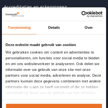
Accreditaties en erkenningen
Beroepsverenigingen
Beste Opleider van NL
Toestemming
Details
Over
Reviews op klantenvertellen.nl
(Eigen praktijk)verhalen van oud-studenten
Deze website maakt gebruik van cookies
We gebruiken cookies om content en advertenties te
Over ons
personaliseren, om functies voor social media te bieden
en om ons websiteverkeer te analyseren. Ook delen we
Contact
informatie over uw gebruik van onze site met onze
Open dagen
partners voor social media, adverteren en analyse. Deze
partners kunnen deze gegevens combineren met andere
Vacatures
informatie die u aan ze heeft verstrekt of die ze hebben
Docenten
verzameld op basis van uw gebruik van hun services.
Medewerkers
Acties