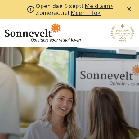
Open dag 5 sept!
Meld aan>
Zomeractie!
Meer info>