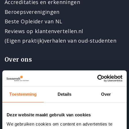
Accreditaties en erkenningen
Beroepsverenigingen
Beste Opleider van NL
Reviews op klantenvertellen.nl
(Eigen praktijk)verhalen van oud-studenten
Over ons
Contact
Open dagen
Vacatures
Toestemming
Details
Over
Docenten
Medewerkers
Deze website maakt gebruik van cookies
Acties
We gebruiken cookies om content en advertenties te