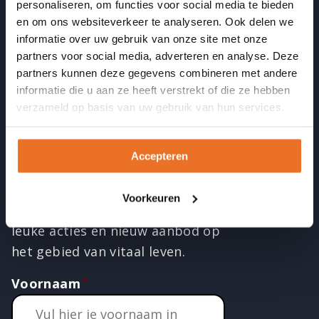
personaliseren, om functies voor social media te bieden
en om ons websiteverkeer te analyseren. Ook delen we
Blijf op de hoogte
informatie over uw gebruik van onze site met onze
partners voor social media, adverteren en analyse. Deze
LinkedIN
Instagram
Facebook
Twitter
YouTube
partners kunnen deze gegevens combineren met andere
informatie die u aan ze heeft verstrekt of die ze hebben
verzameld op basis van uw gebruik van hun services.
Ontvang de nieuwsbrief
Accepteren
Meld je aan en ontvang twee
keer per maand een inspirerende
Voorkeuren
mail met interessante artikelen,
leuke acties en nieuw aanbod op
het gebied van vitaal leven.
Voornaam