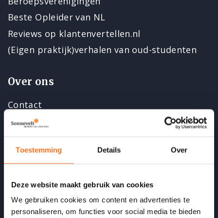
Beroepsverenigingen
Beste Opleider van NL
Reviews op klantenvertellen.nl
(Eigen praktijk)verhalen van oud-studenten
Over ons
Contact
Open dagen
Vacatures
Toestemming
Details
Over
Docenten
Medewerkers
Acties
Deze website maakt gebruik van cookies
We gebruiken cookies om content en advertenties te
personaliseren, om functies voor social media te bieden
Blijf op de hoogte