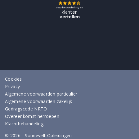
Cookies
Privacy
Algemene voorwaarden particulier
Algemene voorwaarden zakelijk
Gedragscode NRTO
Overeenkomst herroepen
Klachtbehandeling
©
2026
- Sonnevelt Opleidingen