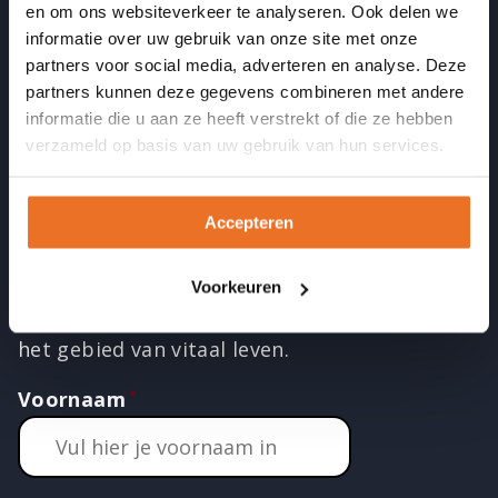
en om ons websiteverkeer te analyseren. Ook delen we
informatie over uw gebruik van onze site met onze
partners voor social media, adverteren en analyse. Deze
LinkedIN
Instagram
Facebook
Twitter
YouTube
partners kunnen deze gegevens combineren met andere
informatie die u aan ze heeft verstrekt of die ze hebben
verzameld op basis van uw gebruik van hun services.
Ontvang de nieuwsbrief
Meld je aan en ontvang twee
Accepteren
keer per maand een inspirerende
mail met interessante artikelen,
Voorkeuren
leuke acties en nieuw aanbod op
het gebied van vitaal leven.
Voornaam