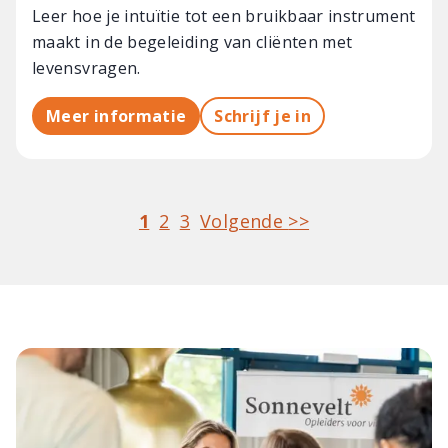
Leer hoe je intuïtie tot een bruikbaar instrument
maakt in de begeleiding van cliënten met
levensvragen.
Meer informatie
Schrijf je in
Naar pagina
1
Naar pagina
2
Naar pagina
3
Volgende
pagina
>>
Paginering