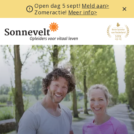
Open dag 5 sept!
Meld aan>
Zomeractie!
Meer info>