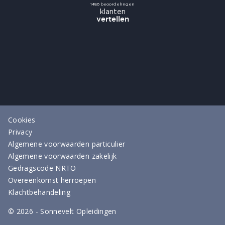
Cookies
Privacy
Algemene voorwaarden particulier
Algemene voorwaarden zakelijk
Gedragscode NRTO
Overeenkomst herroepen
Klachtbehandeling
©
2026
- Sonnevelt Opleidingen