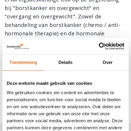
bij "borstkanker en overgewicht" en
"overgang en overgewicht". Zowel de
behandeling van borstkanker (chemo / anti-
hormonale therapie) en de hormonale
veranderingen die bij de (plotselinge en
geforceerde) overgang horen, brengen vaak
ongewenste gewichtstoename met zich mee.
Toestemming
Details
Over
Om extra goed in te kunnen spelen op deze
hormonale processen heb ik de opleiding
Deze website maakt gebruik van cookies
Trainer Hormoonfactor bij Ralph Moorman
gevolgd. Aan deze opleiding geef ik nu les
We gebruiken cookies om content en advertenties te
personaliseren, om functies voor social media te bieden
over het onderwerp psychologie en
en om ons websiteverkeer te analyseren. Ook delen we
eetgedrag.
informatie over uw gebruik van onze site met onze
partners voor social media, adverteren en analyse. Deze
partners kunnen deze gegevens combineren met andere