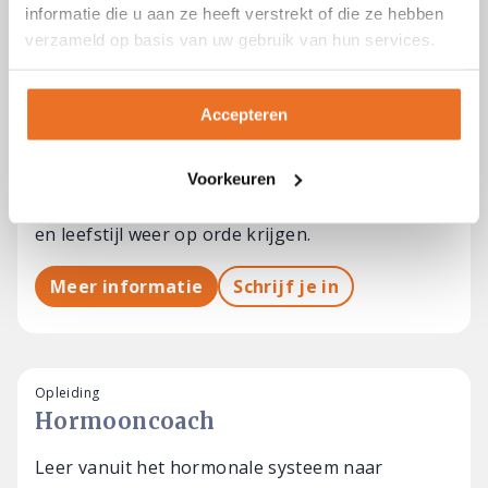
informatie die u aan ze heeft verstrekt of die ze hebben
verzameld op basis van uw gebruik van hun services.
DOCENT VOOR DEZE OPLEIDINGEN
Cursus / Nascholing
Accepteren
Neurotransmitters
In deze cursus leer je de neurotransmitters
Voorkeuren
kennen, tekorten herkennen en die met voeding
en leefstijl weer op orde krijgen.
Meer informatie
Schrijf je in
Opleiding
Hormooncoach
Leer vanuit het hormonale systeem naar