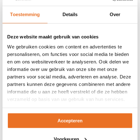
Deze combinatie maakt mijn benadering van
Toestemming
Details
Over
"Coachen met Positief Denken" uniek – het
gaat niet alleen om positieve gedachten,
maar om het inzetten daarvan, voor jouw
Deze website maakt gebruik van cookies
klanten én voor jezelf, om een leven en
We gebruiken cookies om content en advertenties te
business te hebben, die natuurlijk
personaliseren, om functies voor social media te bieden
voortvloeien uit wie je bent. Met mijn laptop
en om ons websiteverkeer te analyseren. Ook delen we
informatie over uw gebruik van onze site met onze
in mijn tas werk ik vanuit de mooiste plekken
partners voor social media, adverteren en analyse. Deze
op aarde: van Kaapstad tot Sydney, Bangkok
partners kunnen deze gegevens combineren met andere
tot New York.
informatie die u aan ze heeft verstrekt of die ze hebben
verzameld op basis van uw gebruik van hun services.
Daarnaast ben ik een verstokte
koffieliefhebber, lees minstens één boek per
week (favoriet blijft “Four Agreements" van
Accepteren
Don Miguel Ruiz), kan een 7,5t vrachtwagen
besturen, en vind in skiën mijn ultieme
Voorkeuren