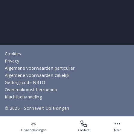
Cookies
Privacy
Algemene voorwaarden particulier
Algemene voorwaarden zakelijk
Gedragscode NRTO
Overeenkomst herroepen
Klachtbehandeling
©
2026
- Sonnevelt Opleidingen
OPEN DAGEN & EVENTS
GA NAAR ALLE OPLEIDINGEN
Onze opleidingen
Contact
Meer