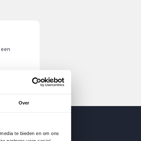
 een
Over
ijf op de hoogte
 media te bieden en om ons
ze partners voor social