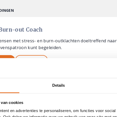
DINGEN
 Burn-out Coach
ensen met stress- en burn-outklachten doeltreffend naar
evenspatroon kunt begeleiden.
matie
Schrijf je in
Details
 van cookies
Informatie
Bl
ent en advertenties te personaliseren, om functies voor social
. Ook delen we informatie over uw gebruik van onze site met on