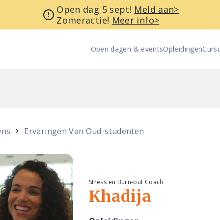
Open dag 5 sept!
Meld aan>
Zomeractie!
Meer info>
Open dagen & events
Opleidingen
Curs
Ons
Ervaringen Van Oud-studenten
Stress en Burn-out Coach
Khadija