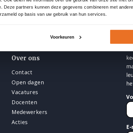
Veelgestelde vragen
e. Deze partners kunnen deze gegevens combineren met andere i
Li
Artikelen
erzameld op basis van uw gebruik van hun services.
Podcast Vitaal door je LEEF-tijd
Opleidingsbudget formulier
O
Voorkeuren
Me
ke
Over ons
ma
Contact
le
Open dagen
he
Vacatures
V
Docenten
Medewerkers
Acties
E-