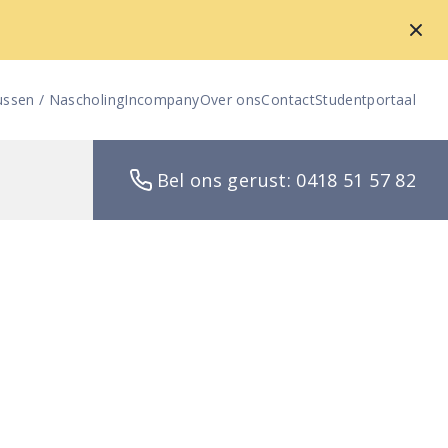
ussen / Nascholing
Incompany
Over ons
Contact
Studentportaal
Bel ons gerust: 0418 51 57 82