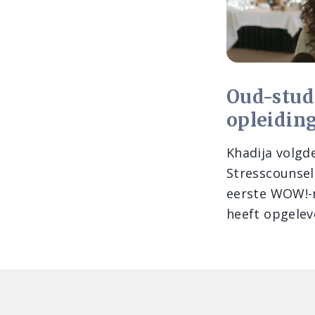
Oud-stud
opleidin
Khadija volgd
Stresscounselo
eerste WOW!-m
heeft opgeleve