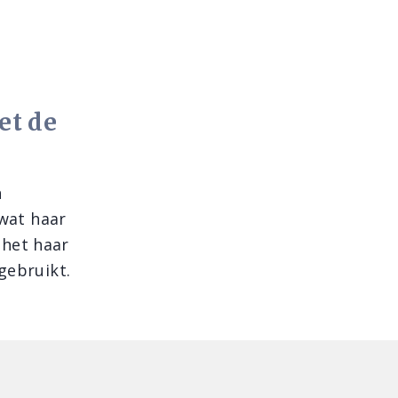
et de
n
 wat haar
 het haar
gebruikt.