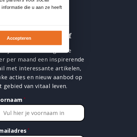
nformatie die u aan ze heeft
nkedIN
Instagram
Facebook
Twitter
YouTube
ntvang de nieuwsbrief
Accepteren
ld je aan en ontvang twee
er per maand een inspirerende
il met interessante artikelen,
uke acties en nieuw aanbod op
t gebied van vitaal leven.
oornaam
mailadres