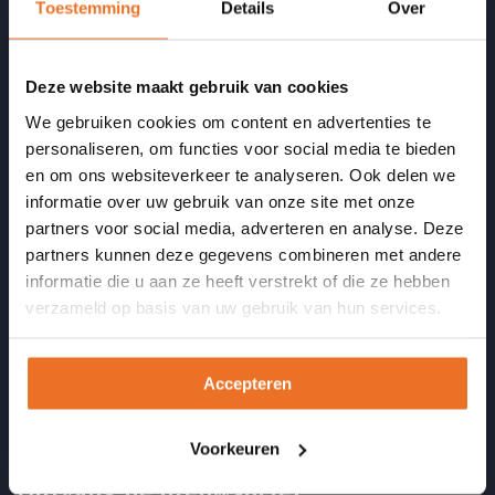
Toestemming
Details
Over
Over ons
Contact
Deze website maakt gebruik van cookies
Open dagen
We gebruiken cookies om content en advertenties te
Vacatures
personaliseren, om functies voor social media te bieden
en om ons websiteverkeer te analyseren. Ook delen we
Docenten
informatie over uw gebruik van onze site met onze
Medewerkers
partners voor social media, adverteren en analyse. Deze
Acties
partners kunnen deze gegevens combineren met andere
informatie die u aan ze heeft verstrekt of die ze hebben
verzameld op basis van uw gebruik van hun services.
Blijf op de hoogte
Accepteren
LinkedIN
Instagram
Facebook
Twitter
YouTube
Voorkeuren
Ontvang de nieuwsbrief