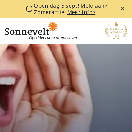
Open dag 5 sept!
Meld aan>
Zomeractie!
Meer info>