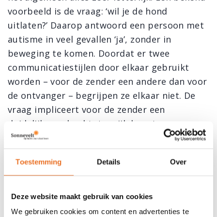
voorbeeld is de vraag: ‘wil je de hond
uitlaten?’ Daarop antwoord een persoon met
autisme in veel gevallen ‘ja’, zonder in
beweging te komen. Doordat er twee
communicatiestijlen door elkaar gebruikt
worden – voor de zender een andere dan voor
de ontvanger – begrijpen ze elkaar niet. De
vraag impliceert voor de zender een
duidelijke opdracht, terwijl de ontvanger
alleen maar een vraag hoort.
Toestemming
Details
Over
Communiceren met mensen met
autisme
Deze website maakt gebruik van cookies
Mensen met autisme kunnen dus wel degelijk
We gebruiken cookies om content en advertenties te
communiceren, maar gebruiken andere