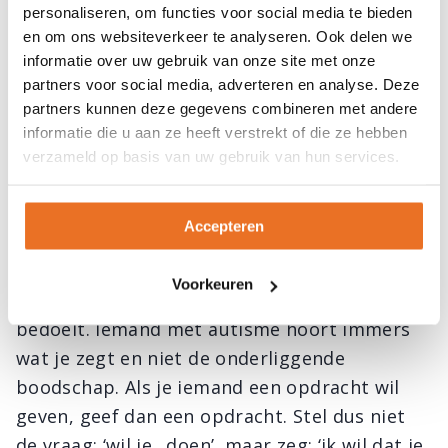
personaliseren, om functies voor social media te bieden
communicatiestijlen. Het probleem voor hen
en om ons websiteverkeer te analyseren. Ook delen we
is dat ze niet in staat zijn om hun
informatie over uw gebruik van onze site met onze
communicatiestijl aan te passen en andere
partners voor social media, adverteren en analyse. Deze
communicatiestijlen te leren. Daarom is het
partners kunnen deze gegevens combineren met andere
informatie die u aan ze heeft verstrekt of die ze hebben
nuttig dat mensen die met autisten omgaan,
verzameld op basis van uw gebruik van hun services.
de communicatiestijlen van mensen met
autisme leren kennen en gebruiken.
Accepteren
Met vooral begrip en enkele tips kan de
communicatie veel eenvoudiger worden. De
Voorkeuren
belangrijkste tip is misschien wel: zeg wat je
bedoelt. Iemand met autisme hoort immers
wat je zegt en niet de onderliggende
boodschap. Als je iemand een opdracht wil
geven, geef dan een opdracht. Stel dus niet
de vraag: ‘wil je…doen’, maar zeg: ‘ik wil dat je