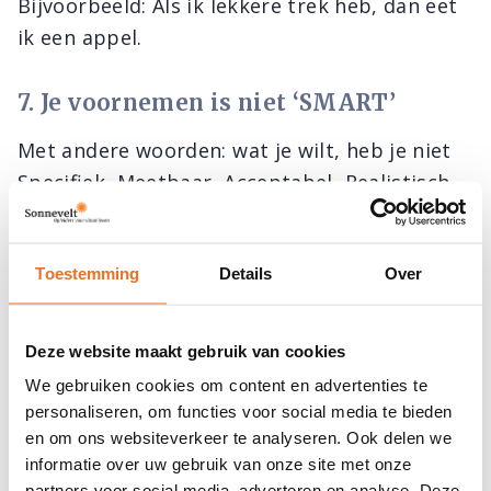
Bijvoorbeeld: Als ik lekkere trek heb, dan eet
ik een appel.
7. Je voornemen is niet ‘SMART’
Met andere woorden: wat je wilt, heb je niet
Specifiek, Meetbaar, Acceptabel, Realistisch
en Tijdgebonden geformuleerd. Doe je dat
wel? Dan heb je een helder en concreet doel.
Toestemming
Details
Over
Dat vervolgens ook nog eens meetbaar is,
maar ook: belangrijk voor jou en bij jou
persoonlijk past. Verder moet je voornemen
Deze website maakt gebruik van cookies
reëel en haalbaar zijn. Dus niet te hoog
We gebruiken cookies om content en advertenties te
gegrepen, maar ook niet te eenvoudig. En tot
personaliseren, om functies voor social media te bieden
slot: stel een deadline waar je naartoe werkt.
en om ons websiteverkeer te analyseren. Ook delen we
informatie over uw gebruik van onze site met onze
Beetje bij beetje. Is je voornemen erg
partners voor social media, adverteren en analyse. Deze