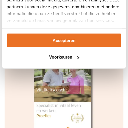
omvangrijk? Hak het in kleine porties met een
partners kunnen deze gegevens combineren met andere
start- en einddatum. Zo blijft je voornemen
informatie die u aan ze heeft verstrekt of die ze hebben
overzichtelijk en ligt je slagingskans stukken
verzameld op basis van uw gebruik van hun services.
hoger.
In
deze video
vertelt Albert Sonnevelt je nog
Accepteren
meer over het bereiken van je doelen.
Voorkeuren