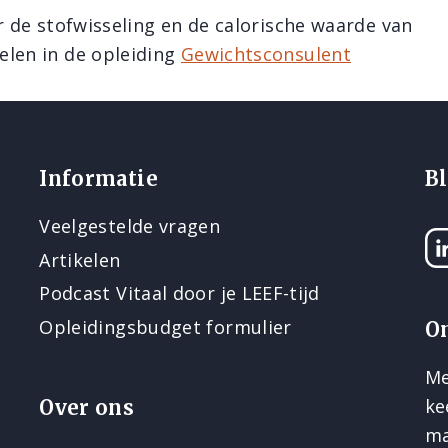
r de stofwisseling en de calorische waarde van
len in de opleiding
Gewichtsconsulent
Informatie
Bl
Veelgestelde vragen
Li
Artikelen
Podcast Vitaal door je LEEF-tijd
Opleidingsbudget formulier
O
Me
ke
Over ons
ma