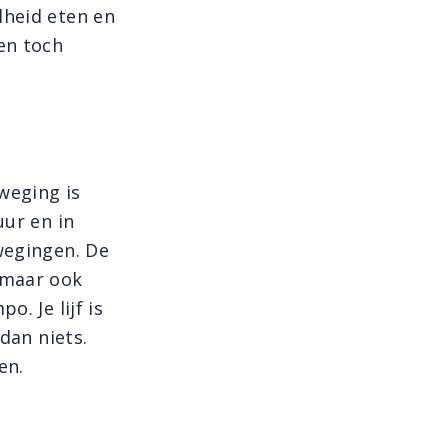
lheid eten en
en toch
weging is
uur en in
wegingen. De
 maar ook
. Je lijf is
 dan niets.
en.