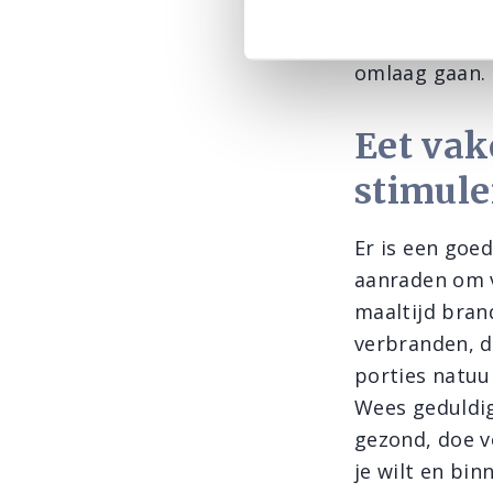
ook niet te we
procent van j
omlaag gaan.
Eet vak
stimule
Er is een go
aanraden om vi
maaltijd bran
verbranden, d
porties natuur
Wees geduldig
gezond, doe v
je wilt en bin