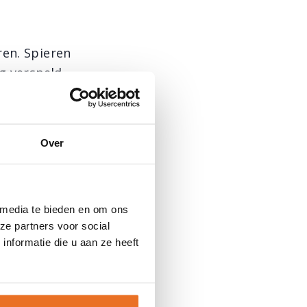
ren. Spieren
ng versneld
 er nog beter
Over
seling
alorieën.
 media te bieden en om ons
g eet, zal je
ze partners voor social
 zelf gaan
nformatie die u aan ze heeft
genomen
vet op te
, maar je mag