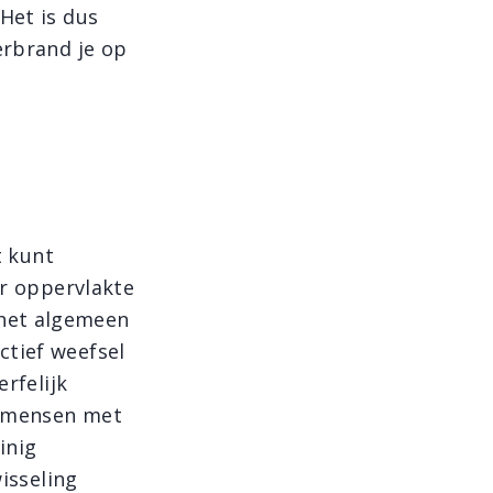
Het is dus
erbrand je op
t kunt
er oppervlakte
het algemeen
ctief weefsel
rfelijk
de mensen met
inig
wisseling