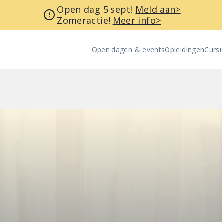
Open dag 5 sept!
Meld aan>
Zomeractie!
Meer info>
Open dagen & events
Opleidingen
Curs