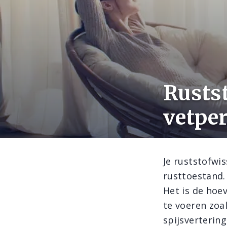
Rusts
vetpe
Je ruststofwis
rusttoestand.
Het is de hoev
te voeren zoa
spijsvertering