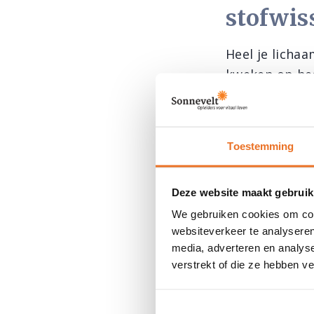
stofwis
Heel je licha
kweken op heel
gaat werken. 
uit ook!
Toestemming
Eet gez
Deze website maakt gebruik
Gezonde en ev
We gebruiken cookies om cont
Jezelf uithong
websiteverkeer te analyseren
lichaam dit op
media, adverteren en analys
gebruiken al
verstrekt of die ze hebben v
calorieën. Bov
slaan. Om af 