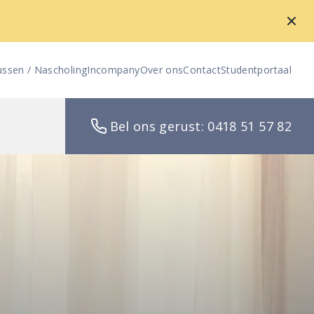
ussen / Nascholing
Incompany
Over ons
Contact
Studentportaal
Bel ons gerust: 0418 51 57 82