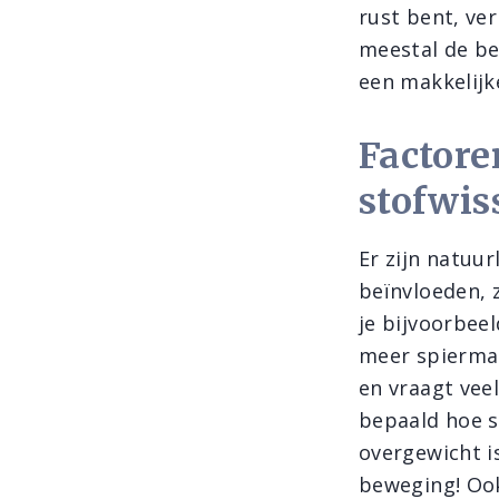
rust bent, ve
meestal de be
een makkelijk
Factore
stofwis
Er zijn natuur
beïnvloeden, z
je bijvoorbe
meer spiermas
en vraagt veel
bepaald hoe s
overgewicht i
beweging! Ook 