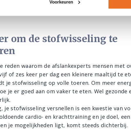
inig eten. Het is dus de bedoeling dat je niet ond
Voorkeuren
e dagelijkse behoefte gaat, want anders kan je sto
er om de stofwisseling te
ren
ede reden waarom de afslankexperts mensen met o
jf of zes keer per dag een kleinere maaltijd te et
dt je stofwisseling op volle toeren. Om meer energ
oe je er goed aan om vaker te eten. Wel gezonde e
lijk.
, je stofwisseling versnellen is een kwestie van v
oldoende cardio- en krachttraining en je doel, een
nen je mogelijkheden ligt, komt steeds dichterbij.