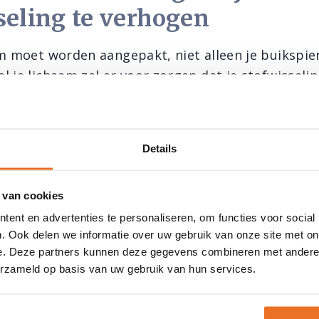
seling te verhogen
am moet worden aangepakt, niet alleen je buikspie
 je lichaam zal er voor zorgen dat je stofwisseli
Meer spieren verbranden meer calorieën en je ziet
Details
ond voor een betere stofwis
 van cookies
enwichtige voeding is belangrijk. Eet voldoende c
ent en advertenties te personaliseren, om functies voor social
eren heeft een averechts effect. Als je echt te weini
. Ook delen we informatie over uw gebruik van onze site met on
merken en maatregelen treffen. Je lijf zal spieren
e. Deze partners kunnen deze gegevens combineren met andere i
s energiebron en zal zuiniger omgaan met de op
erzameld op basis van uw gebruik van hun services.
endien zal je lijf vlugger geneigd zijn energie als 
te vallen moet je dus minder eten dan je behoefte