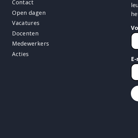
Contact
le
Open dagen
he
Vacatures
V
Docenten
Medewerkers
Acties
E-