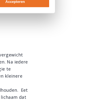
er de tachtig
Accepteren
fwisseling
vergewicht
en. Na iedere
ie te
n kleinere
olhouden. Eet
 lichaam dat