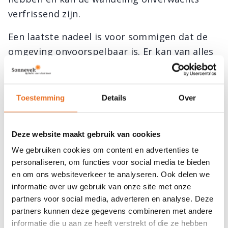
verfrissend zijn.
Een laatste nadeel is voor sommigen dat de
omgeving onvoorspelbaar is. Er kan van alles
gebeuren onderweg waardoor het gesprek
even afgeleid wordt en je kunt onverwachtse
dingen tegenkomen. Wandelend coachen
Toestemming
Details
Over
vraagt daarom wel wat improvisatie. Dat is
voor de meeste coaches echter geen
Deze website maakt gebruik van cookies
probleem en als je de wandeling van te voren
We gebruiken cookies om content en advertenties te
zelf al loopt kun je die onverwachte dingen
personaliseren, om functies voor social media te bieden
ook weer wat beperken.
en om ons websiteverkeer te analyseren. Ook delen we
informatie over uw gebruik van onze site met onze
Wil jij kennis en vaardigheden leren om als
partners voor social media, adverteren en analyse. Deze
cliënten te begeleiden met de meest
partners kunnen deze gegevens combineren met andere
uiteenlopende vragen over vitaliteit? Neem
informatie die u aan ze heeft verstrekt of die ze hebben