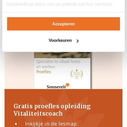
dan eens een kijkje bij
onze opleidingen
.
verzameld op basis van uw gebruik van hun services.
Accepteren
Voorkeuren
Gratis proefles opleiding
Vitaliteitscoach
Inkijkje in de lesmap.