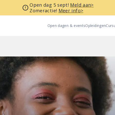
Open dag 5 sept!
Meld aan>
Zomeractie!
Meer info>
Open dagen & events
Opleidingen
Curs