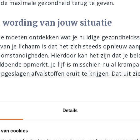
f de maximale gezondheid terug te geven.
 wording van jouw situatie
rste moeten ontdekken wat je huidige gezondheidsst
an je lichaam is dat het zich steeds opnieuw aan
omstandigheden. Hierdoor kan het zijn dat je bel
ldoende opmerkt. Je lijf is misschien nu al krampa
geslagen afvalstoffen eruit te krijgen. Dat uit zi
e manieren;
n gifstoffen wordt op een natuurlijke manier uitg
ne), de huid (transpireren), de darmen (ontlasting
Details
 de baarmoeder (menstruatie). Zijn deze organen o
lichaam zijn zogenaamde noodventielen traanvoch
 van cookies
 en witte vloed.