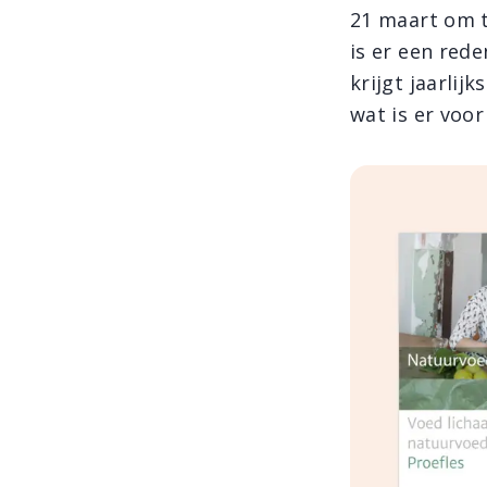
21 maart om t
is er een red
krijgt jaarli
wat is er voor