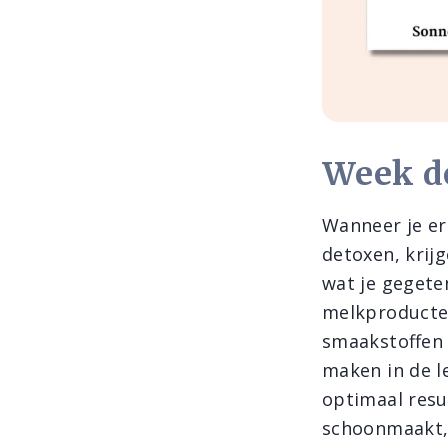
Week de
Wanneer je er
detoxen, krij
wat je gegete
melkproducten,
smaakstoffen 
maken in de le
optimaal resul
schoonmaakt, 