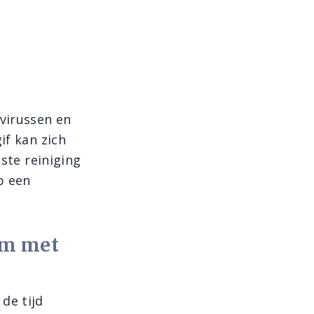
virussen en
if kan zich
este reiniging
p een
am met
de tijd