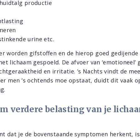
huidtalg productie
ntlasting
ineren
stinkende urine etc.
r worden gifstoffen en de hierop goed gedijende 
het lichaam gespoeld. De afvoer van ‘emotioneel’ g
ichtgeraaktheid en irritatie. ’s Nachts vindt de me
er men ’s ochtends moe opstaat, duidt dit vaak o
g.
m verdere belasting van je licha
 dat je de bovenstaande symptomen herkent, is 