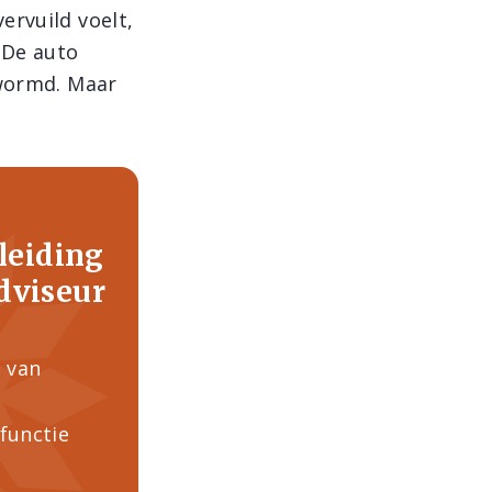
ervuild voelt,
 De auto
twormd. Maar
pleiding
dviseur
s van
functie