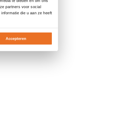
 media te bieden en om ons
ze partners voor social
nformatie die u aan ze heeft
Accepteren