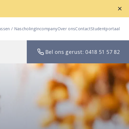
ussen / Nascholing
Incompany
Over ons
Contact
Studentportaal
Bel ons gerust: 0418 51 57 82