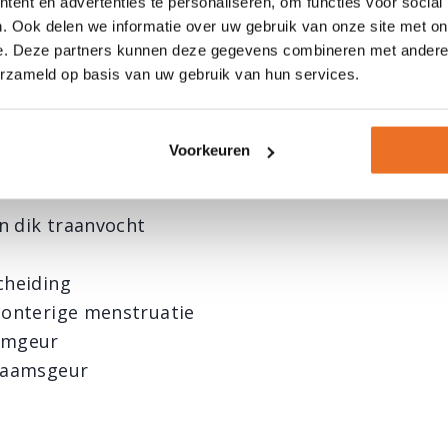
ent en advertenties te personaliseren, om functies voor social
 deze reiniging kunnen zijn:
. Ook delen we informatie over uw gebruik van onze site met on
eetlust
e. Deze partners kunnen deze gegevens combineren met andere i
erzameld op basis van uw gebruik van hun services.
id
ranspireren
ding uit de neus, mond en keel
Voorkeuren
n dik traanvocht
cheiding
klonterige menstruatie
demgeur
chaamsgeur