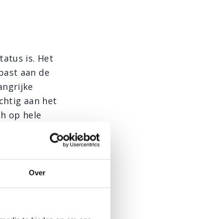
atus is. Het
past aan de
angrijke
chtig aan het
ch op hele
escheiden door
), de longen
Over
verbelast,
t, oorsmeer,