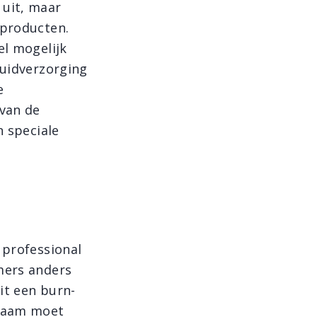
 uit, maar
 producten.
el mogelijk
huidverzorging
e
van de
in speciale
 professional
mers anders
it een burn-
chaam moet