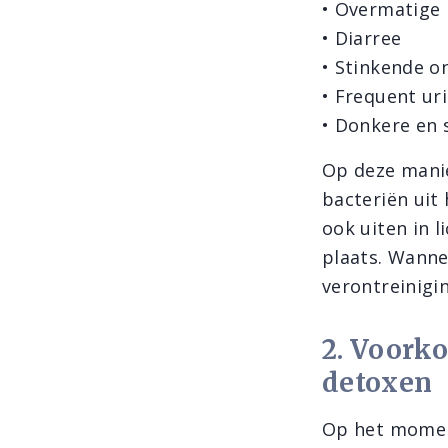
• Overmatige 
• Diarree
• Stinkende o
• Frequent ur
• Donkere en 
Op deze manie
bacteriën uit 
ook uiten in l
plaats. Wanne
verontreinigin
2. Voorko
detoxen
Op het moment