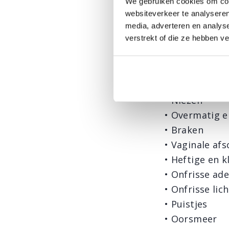
We gebruiken cookies om cont
Symptomen van
websiteverkeer te analyseren
• Gebrek aan 
media, adverteren en analys
verstrekt of die ze hebben v
• Vermoeidhe
• Overmatig t
• Slijmafschei
• Verkoudheid
• Niezen
• Overmatig e
• Braken
• Vaginale afs
• Heftige en 
• Onfrisse a
• Onfrisse li
• Puistjes
• Oorsmeer