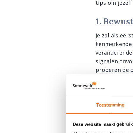
tips om jezel
1. Bewust
Je zal als ee
kenmerkende v
veranderende 
signalen onvo
proberen de op
uiteenlopend
Het teveel aa
de nieren (uri
Toestemming
(koolzuur) en
gebruikt het 
Deze website maakt gebruik
speeksel, roos