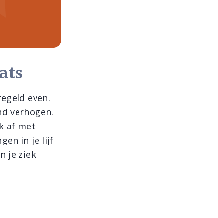
ats
regeld even.
nd verhogen.
k af met
en in je lijf
n je ziek