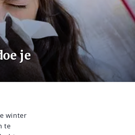
oe je
de winter
n te