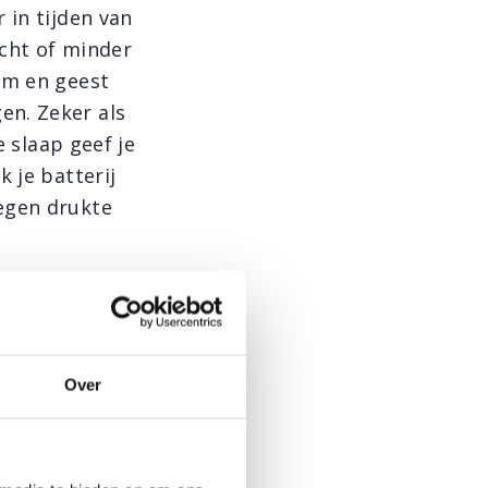
 in tijden van
echt of minder
am en geest
en. Zeker als
e slaap geef je
 je batterij
egen drukte
achten kunnen
Over
 staat met
 en zit niet
jnt. Dat komt