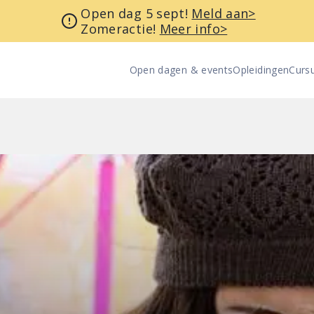
Open dag 5 sept!
Meld aan>
Zomeractie!
Meer info>
Open dagen & events
Opleidingen
Curs