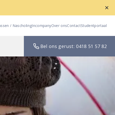
ussen / Nascholing
Incompany
Over ons
Contact
Studentportaal
Bel ons gerust: 0418 51 57 82