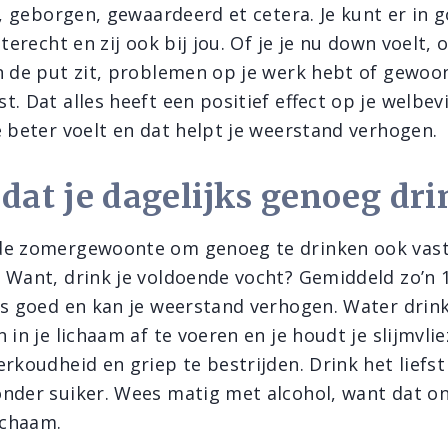
d, geborgen, gewaardeerd et cetera. Je kunt er in 
 terecht en zij ook bij jou. Of je je nu down voelt,
n de put zit, problemen op je werk hebt of gewoo
. Dat alles heeft een positief effect op je welbe
e beter voelt en dat helpt je weerstand verhogen.
 dat je dagelijks genoeg dri
de zomergewoonte om genoeg te drinken ook vast 
 Want, drink je voldoende vocht? Gemiddeld zo’n 1,
is goed en kan je weerstand verhogen. Water drin
n in je lichaam af te voeren en je houdt je slijmvlie
rkoudheid en griep te bestrijden. Drink het liefst
zonder suiker. Wees matig met alcohol, want dat o
ichaam.