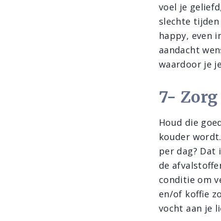
voel je gelief
slechte tijden
happy, even i
aandacht wenst
waardoor je j
7- Zorg
Houd die goe
kouder wordt.
per dag? Dat 
de afvalstoffe
conditie om ve
en/of koffie 
vocht aan je l