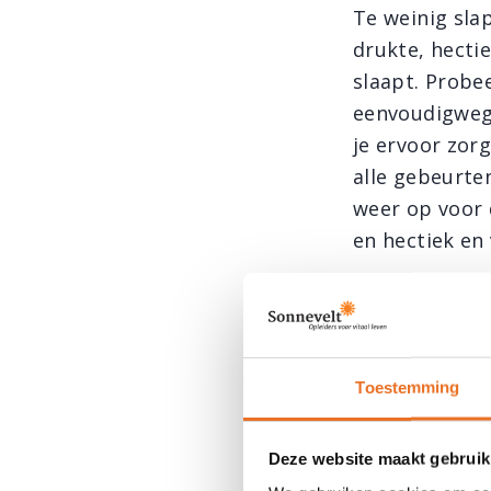
Te weinig sla
drukte, hectie
slaapt. Probe
eenvoudigweg 
je ervoor zorg
alle gebeurten
weer op voor 
en hectiek en
3- Sta p
Ook je mindse
Toestemming
je ziek maken
tegenslagen om
Deze website maakt gebruik
bij de pakken 