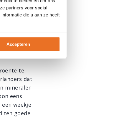
uurlijk kun je
 media te bieden en om ons
ze partners voor social
f wel leren om
nformatie die u aan ze heeft
en negatieve
rgt voor
Accepteren
roente te
erlanders dat
en mineralen
oon eens
s een weekje
d ten goede.