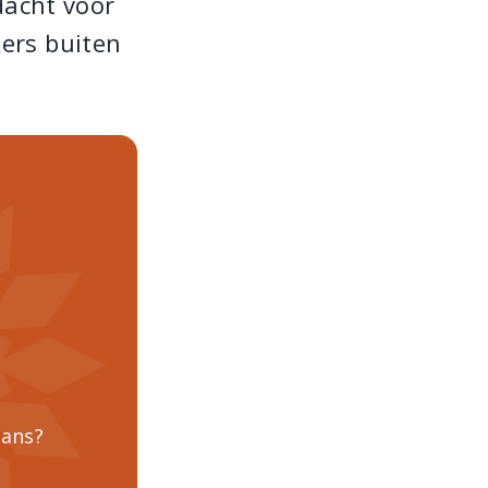
ndacht voor
kers buiten
lans?