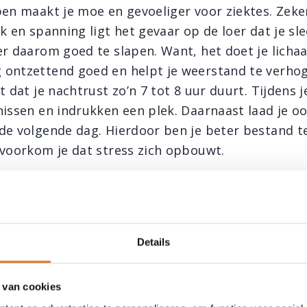
pen maakt je moe en gevoeliger voor ziektes. Zeker
k en spanning ligt het gevaar op de loer dat je sl
er daarom goed te slapen. Want, het doet je licha
ontzettend goed en helpt je weerstand te verhog
t dat je nachtrust zo’n 7 tot 8 uur duurt. Tijdens j
issen en indrukken een plek. Daarnaast laad je ook
de volgende dag. Hierdoor ben je beter bestand t
 voorkom je dat stress zich opbouwt.
ositief in het leven
t beïnvloedt je gezondheid. Want, negatieve ged
Details
. Denk daarom vooral positief. Dan ben je beter in
 te gaan. Je hebt veerkracht, vertrouwen in jezelf
 van cookies
neer. Je weet dat over een tijdje de zon weer schi