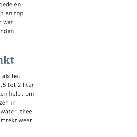
goede en
 op en top
n wat
vinden
nkt
als het
5 tot 2 liter
ken helpt om
zen in
 water, thee
nttrekt weer