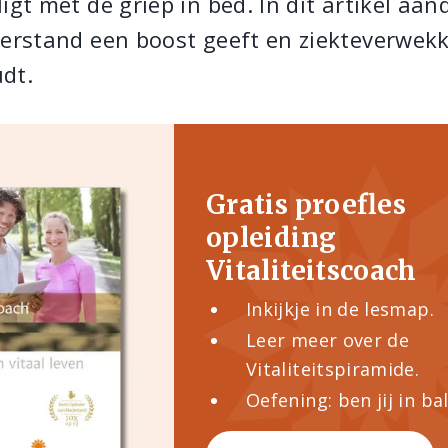
igt met de griep in bed. In dit artikel aa
eerstand een boost geeft en ziekteverwek
dt.
Gratis proefles
opleiding
Vitaliteitscoach
Inkijkje in de lesmap.
Leer meer over de
Vitaliteitspiramide.
Oefening: ben jij in ba