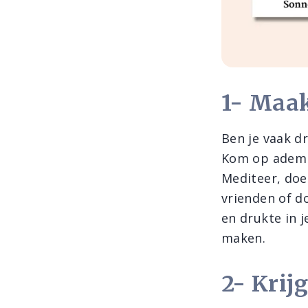
1- Maak
Ben je vaak d
Kom op adem e
Mediteer, doe
vrienden of do
en drukte in j
maken.
2- Krij