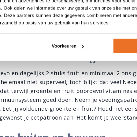
 ten goede en helpt je weerstand verhogen. En nat
ent en advertenties te personaliseren, om functies voor social
. Ook delen we informatie over uw gebruik van onze site met on
uitend door het leven huppelen. Maar, je kunt jezel
e. Deze partners kunnen deze gegevens combineren met andere i
 denken en te doen. Minder leuke gebeurtenissen 
erzameld op basis van uw gebruik van hun services.
tiveren. Zodat het niet aan je blijft plakken en zo
ningen en stress.
Voorkeuren
voldoende fruit en groente
evolen dagelijks 2 stuks fruit en minimaal 2 ons g
t helemaal niet superveel, toch blijkt dat veel Ned
 dat terwijl groente en fruit boordevol vitamines 
 immuunsysteem goed doen. Neem je voedingspatr
. Eet jij voldoende groente en fruit? Houd het een
sgewenst je eetpatroon aan. Het komt je weerstan