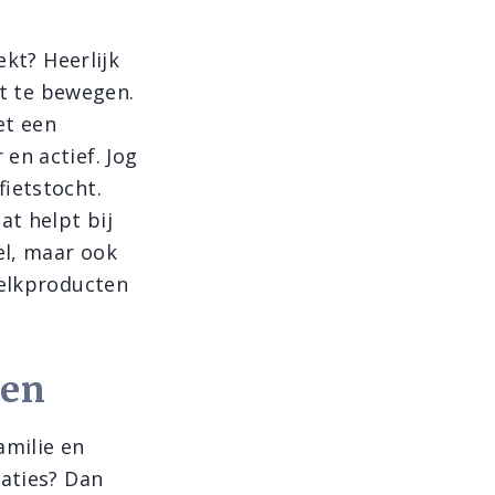
ekt? Heerlijk
ht te bewegen.
et een
en actief. Jog
fietstocht.
at helpt bij
el, maar ook
melkproducten
den
amilie en
laties? Dan