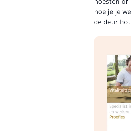
hoesten of l
hoe je je w
de deur hou