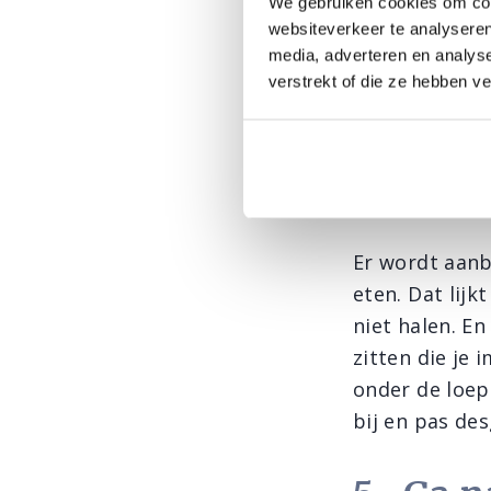
je gezondheid
We gebruiken cookies om cont
websiteverkeer te analyseren
niet altijd fl
media, adverteren en analys
positiever te
verstrekt of die ze hebben v
gevoelens rela
onnodige span
4- Eet 
Er wordt aanb
eten. Dat lijk
niet halen. En
zitten die je
onder de loep
bij en pas de