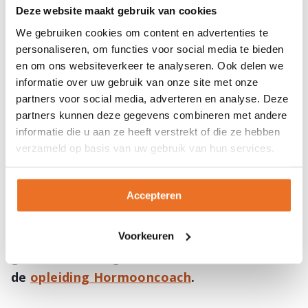
Deze website maakt gebruik van cookies
verstoring in de hormoonbalans – door
We gebruiken cookies om content en advertenties te
voeding, stress, slaapgebrek of andere
personaliseren, om functies voor social media te bieden
factoren – kan bijdragen aan overgewicht.
en om ons websiteverkeer te analyseren. Ook delen we
informatie over uw gebruik van onze site met onze
Door aandacht te besteden aan een gezonde
partners voor social media, adverteren en analyse. Deze
leefstijl en signalen van het lichaam serieus te
partners kunnen deze gegevens combineren met andere
nemen, kunnen we dit verfijnde systeem
informatie die u aan ze heeft verstrekt of die ze hebben
ondersteunen. Zo ontstaat er ruimte voor een
verzameld op basis van uw gebruik van hun services.
natuurlijk evenwicht, waarin gewicht niet
langer een strijd is, maar een gevolg van
Accepteren
interne balans.
Leer alles over hormonen in relatie tot
Voorkeuren
gewicht en een gezonde hormoonbalans in
de
opleiding Hormooncoach
.