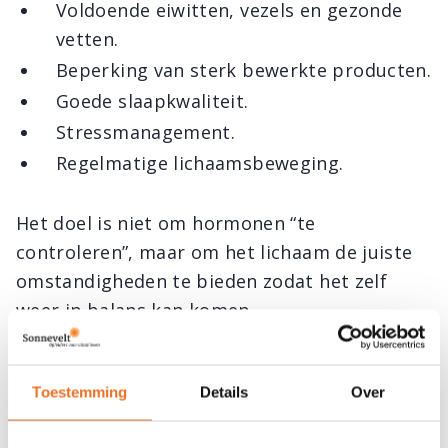
Voldoende eiwitten, vezels en gezonde
vetten.
Beperking van sterk bewerkte producten.
Goede slaapkwaliteit.
Stressmanagement.
Regelmatige lichaamsbeweging.
Het doel is niet om hormonen “te
controleren”, maar om het lichaam de juiste
omstandigheden te bieden zodat het zelf
weer in balans kan komen.
Hormonen spelen een centrale rol in de
regulatie van ons gewicht. Ze beïnvloeden
Toestemming
Details
Over
niet alleen hoeveel we eten, maar ook hoe ons
lichaam energie opslaat en verbruikt. Een