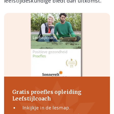
leefstijldeskundige biedt dan uitkomst.
Gratis proefles opleiding
Leefstijlcoach
Inkijkje in de lesmap.