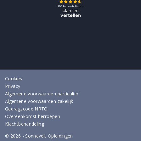
Cookies
Privacy
Algemene voorwaarden particulier
Algemene voorwaarden zakelijk
Gedragscode NRTO
Overeenkomst herroepen
Klachtbehandeling
©
2026
- Sonnevelt Opleidingen