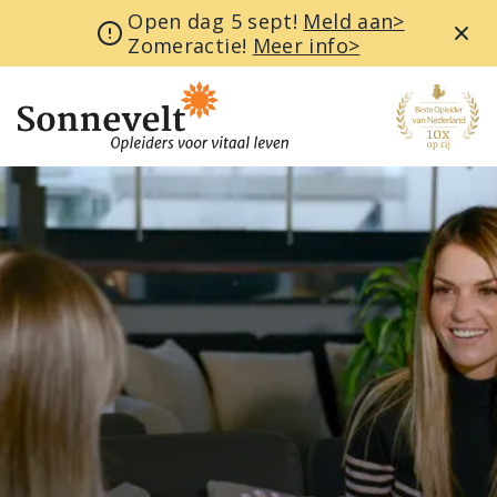
Open dag 5 sept!
Meld aan>
Zomeractie!
Meer info>