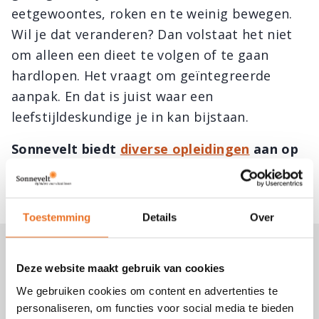
eetgewoontes, roken en te weinig bewegen.
Wil je dat veranderen? Dan volstaat het niet
om alleen een dieet te volgen of te gaan
hardlopen. Het vraagt om geïntegreerde
aanpak. En dat is juist waar een
leefstijldeskundige je in kan bijstaan.
Sonnevelt biedt
diverse opleidingen
aan op
het gebied van vitaliteit, waaronder die tot
Leefstijlcoach
en
Vitaliteitscoach
.
Toestemming
Details
Over
Deze website maakt gebruik van cookies
GERELATEERDE CURSUSSEN
We gebruiken cookies om content en advertenties te
personaliseren, om functies voor social media te bieden
Opleiding