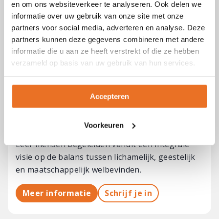
en om ons websiteverkeer te analyseren. Ook delen we
Leefstijlcoach
informatie over uw gebruik van onze site met onze
Leer coachen op de thema’s stressmanagement,
partners voor social media, adverteren en analyse. Deze
slaap, voeding en bewegen.
partners kunnen deze gegevens combineren met andere
informatie die u aan ze heeft verstrekt of die ze hebben
Meer informatie
Schrijf je in
verzameld op basis van uw gebruik van hun services.
Accepteren
Opleiding
Vitaliteitscoach
Voorkeuren
Leer mensen begeleiden vanuit een integrale
visie op de balans tussen lichamelijk, geestelijk
en maatschappelijk welbevinden.
Meer informatie
Schrijf je in