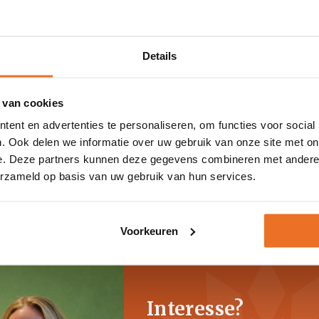
 alle trainingen
.
Details
r het programma Totaal Vitaal
©
oor:
 van cookies
ent en advertenties te personaliseren, om functies voor social
 programma dat inspireert, raakt en verrijkt
. Ook delen we informatie over uw gebruik van onze site met on
 op de Vitaliteitspiramide© van Albert Sonnevelt
e. Deze partners kunnen deze gegevens combineren met andere i
voor fysieke én mentale vitaliteit
erzameld op basis van uw gebruik van hun services.
op bewustwording en eigen regie
eve begeleiding door ervaren docenten
Voorkeuren
Interesse?