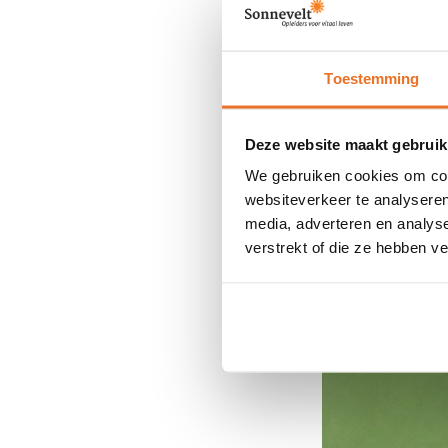
voorop!
Bekijk
Toestemming
Kies voo
Dan kies je v
Deze website maakt gebruik
We gebruiken cookies om cont
Een uniek
websiteverkeer te analyseren
Gebaseerd
media, adverteren en analys
Aandacht 
verstrekt of die ze hebben v
Gericht 
Kwalitati