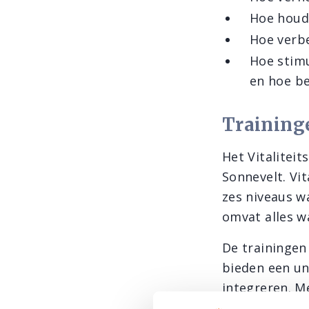
Hoe houd
Hoe verb
Hoe stimu
en hoe be
Training
Het Vitalitei
Sonnevelt. Vit
zes niveaus wa
omvat alles w
De trainingen
bieden een un
integreren. Me
concrete hand