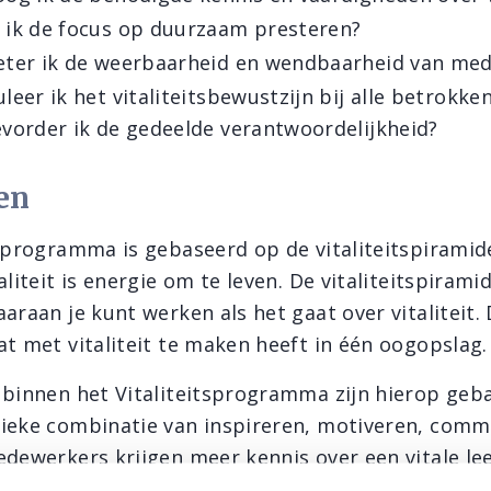
 ik de focus op duurzaam presteren?
eter ik de weerbaarheid en wendbaarheid van me
leer ik het vitaliteitsbewustzijn bij alle betrokke
vorder ik de gedeelde verantwoordelijkheid?
en
tsprogramma is gebaseerd op de vitaliteitspiramid
aliteit is energie om te leven. De vitaliteitspiram
araan je kunt werken als het gaat over vitaliteit.
at met vitaliteit te maken heeft in één oogopslag.
 binnen het Vitaliteitsprogramma zijn hierop geb
ieke combinatie van inspireren, motiveren, comm
dewerkers krijgen meer kennis over een vitale leef
vatten om er mee aan de slag te gaan. De 'fun' fa