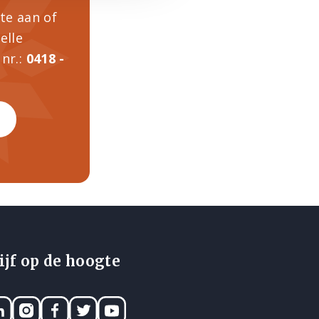
rte aan of
elle
nr.:
0418 -
ijf op de hoogte
nkedIN
Instagram
Facebook
Twitter
YouTube