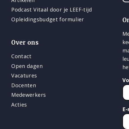
Podcast Vitaal door je LEEF-tijd
Opleidingsbudget formulier
O
Me
ke
Over ons
ma
Contact
le
Open dagen
he
Vacatures
V
Docenten
Medewerkers
Acties
E-