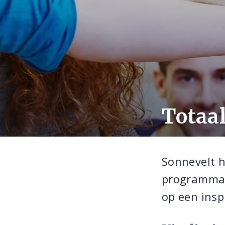
Totaa
Sonnevelt he
programma 
op een ins