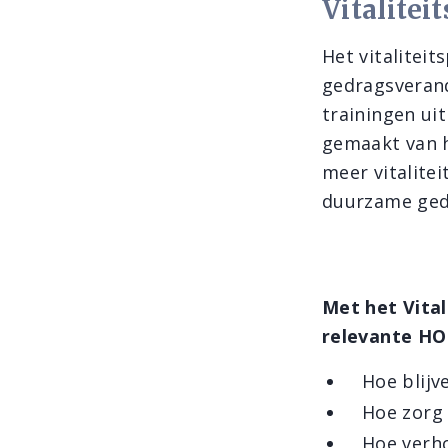
Vitalite
Het vitalitei
gedragsveran
trainingen u
gemaakt van h
meer vitalite
duurzame ged
Met het Vita
relevante HO
Hoe blijv
Hoe zorg 
Hoe verho