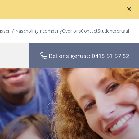
ussen / Nascholing
Incompany
Over ons
Contact
Studentportaal
Bel ons gerust: 0418 51 57 82