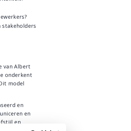
dewerkers?
n stakeholders
e van Albert
ide onderkent
 Dit model
aseerd en
uniceren en
stijl en
ctor staat