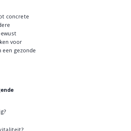
ot concrete
dere
bewust
ken voor
an een gezonde
gende
ig?
taliteit?