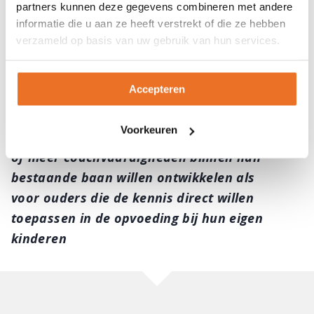
steuntje in de rug geven om de harmonie
partners kunnen deze gegevens combineren met andere
thuis te herstellen zodat de sfeer weer fijn is
informatie die u aan ze heeft verstrekt of die ze hebben
verzameld op basis van uw gebruik van hun services.
en ouders en kinderen zich samen gelukkig
voelen.
Accepteren
De
opleiding Kindercoach
is zowel voor
mensen die een professionele stap willen
Voorkeuren
maken naar een zelfstandige coachpraktijk
of meer coachvaardigheden binnen hun
bestaande baan willen ontwikkelen als
voor ouders die de kennis direct willen
toepassen in de opvoeding bij hun eigen
kinderen