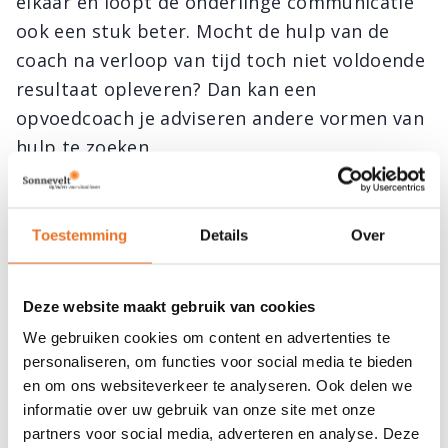
elkaar en loopt de onderlinge communicatie
ook een stuk beter. Mocht de hulp van de
coach na verloop van tijd toch niet voldoende
resultaat opleveren? Dan kan een
opvoedcoach je adviseren andere vormen van
hulp te zoeken.
Conclusie hulp bij opvoeden
Toestemming
Details
Over
Kortom: wens je als ouders graag wat extra
hulp bij het opvoeden van je kind omdat je al
van alles hebt geprobeerd? Ben je op zoek
Deze website maakt gebruik van cookies
naar praktische adviezen? Heb je vragen over
We gebruiken cookies om content en advertenties te
personaliseren, om functies voor social media te bieden
de ontwikkeling en/of het gedrag van je kind?
en om ons websiteverkeer te analyseren. Ook delen we
Een opvoedcoach kan ouders en opvoeders
informatie over uw gebruik van onze site met onze
op allerlei manieren bijstaan. Net dat extra
partners voor social media, adverteren en analyse. Deze