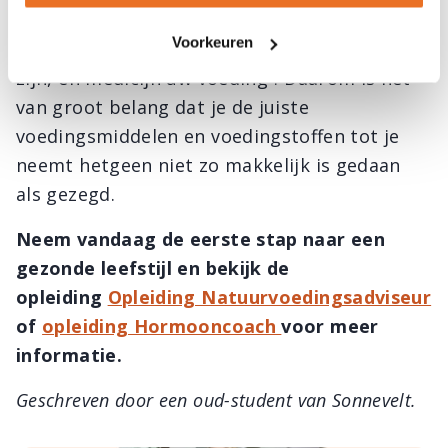
Hippocrates vatte het 2500 jaren geleden zo
Voorkeuren
treffend samen: “Laat voeding uw medicijn
zijn, en medicijn uw voeding”. Daarom is het
van groot belang dat je de juiste
voedingsmiddelen en voedingstoffen tot je
neemt hetgeen niet zo makkelijk is gedaan
als gezegd.
Neem vandaag de eerste stap naar een
gezonde leefstijl en bekijk de
opleiding
Opleiding Natuurvoedingsadviseur
of
opleiding Hormooncoach
voor meer
informatie.
Geschreven door een oud-student van Sonnevelt.