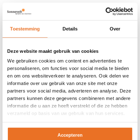
darmflora.
• Eet niet teveel, soberheid doet de mens
goed.
Toestemming
Details
Over
• Drink niet vlak voor, tijdens en direct na het
eten.
• Beschouw pijn altijd als een signaal.
Deze website maakt gebruik van cookies
• Speel je eigen wedstrijd, pak voldoende tijd
We gebruiken cookies om content en advertenties te
voor jezelf en luister goed naar je eigen
personaliseren, om functies voor social media te bieden
en om ons websiteverkeer te analyseren. Ook delen we
lichaam.
informatie over uw gebruik van onze site met onze
• Gebruik dagelijks wat aanvulling op
partners voor social media, adverteren en analyse. Deze
je voeding in de vorm van supplementen. Wat
partners kunnen deze gegevens combineren met andere
extra vitaminen en mineralen en ook goede
informatie die u aan ze heeft verstrekt of die ze hebben
vetten hebben wij allemaal nodig.
verzameld op basis van uw gebruik van hun services.
Kies voor een gezonde leefwijze!
Accepteren