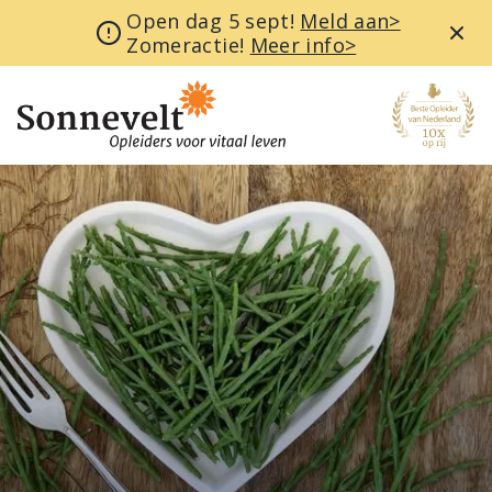
Open dag 5 sept!
Meld aan>
Zomeractie!
Meer info>