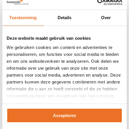
en doe ontspannende dingen, zoals een boek
lezen, een bad nemen, yoga-oefeningen of
Toestemming
Details
Over
muziek luisteren. Zo stimuleer je de aanmaak
van het slaaphormoon melatonine. Het helpt
Deze website maakt gebruik van cookies
je in slaap vallen en bevordert ook een
diepere slaap.
We gebruiken cookies om content en advertenties te
personaliseren, om functies voor social media te bieden
en om ons websiteverkeer te analyseren. Ook delen we
5. Vermijd hormoonverstorende
informatie over uw gebruik van onze site met onze
stoffen
partners voor social media, adverteren en analyse. Deze
partners kunnen deze gegevens combineren met andere
Er zijn stoffen die je hormoonsysteem
informatie die u aan ze heeft verstrekt of die ze hebben
verstoren en een negatieve invloed op je
verzameld op basis van uw gebruik van hun services.
gezondheid uitoefenen. Met die
hormoonverstorende stoffen kun je op
Accepteren
verschillende manieren in aanraking komen.
Bijvoorbeeld via cosmetica, voeding, milieu of