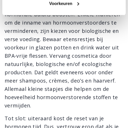
Voorkeuren
speelgoed. Wil je je hormonen resetten en je
hormonale balans boosten? Enkele manieren
om de inname van hormoonverstoorders te
verminderen, zijn kiezen voor biologische en
verse voeding. Bewaar etensrestjes bij
voorkeur in glazen potten en drink water uit
BPA-vrije flessen. Vervang cosmetica door
natuurlijke, biologische en/of ecologische
producten. Dat geldt eveneens voor onder
meer shampoos, crèmes, deo’s en haarverf.
Allemaal kleine stapjes die helpen om de
hoeveelheid hormoonverstorende stoffen te
vermijden.
Tot slot: uiteraard kost de reset van je
hormonen tijd. Dus, vertrouw erop dat als je