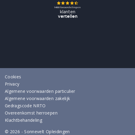
Cookies
Privacy
Algemene voorwaarden particulier
Algemene voorwaarden zakelijk
Gedragscode NRTO
Overeenkomst herroepen
Klachtbehandeling
©
2026
- Sonnevelt Opleidingen