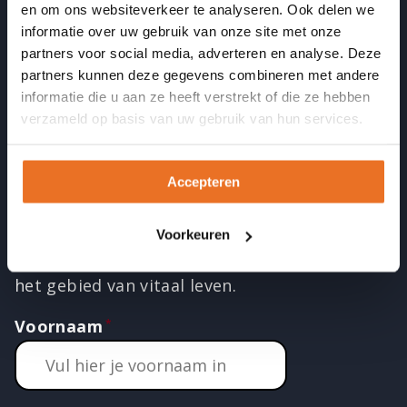
en om ons websiteverkeer te analyseren. Ook delen we
informatie over uw gebruik van onze site met onze
partners voor social media, adverteren en analyse. Deze
LinkedIN
Instagram
Facebook
Twitter
YouTube
partners kunnen deze gegevens combineren met andere
informatie die u aan ze heeft verstrekt of die ze hebben
verzameld op basis van uw gebruik van hun services.
Ontvang de nieuwsbrief
Meld je aan en ontvang twee
Accepteren
keer per maand een inspirerende
mail met interessante artikelen,
Voorkeuren
leuke acties en nieuw aanbod op
het gebied van vitaal leven.
Voornaam