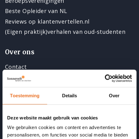
Beroepsverenigingen
Beste Opleider van NL
Reviews op klantenvertellen.nl
(Eigen praktijk)verhalen van oud-studenten
Over ons
Contact
Open dagen
Vacatures
Toestemming
Details
Over
Docenten
Medewerkers
Acties
Deze website maakt gebruik van cookies
We gebruiken cookies om content en advertenties te
personaliseren, om functies voor social media te bieden
Blijf op de hoogte