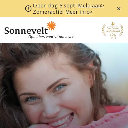
Open dag 5 sept!
Meld aan>
Zomeractie!
Meer info>