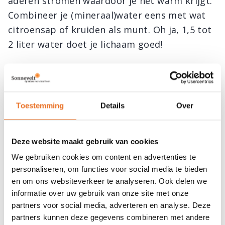
aderen stromen waardoor je het warm krijgt.
Combineer je (mineraal)water eens met wat
citroensap of kruiden als munt. Oh ja, 1,5 tot
2 liter water doet je lichaam goed!
Kleine maaltijden
Schijnt de zon en stijgen de temperaturen?
Toestemming
Details
Over
Pas dan je eetritme aan. Kies er liever voor
een paar keer per dag kleine porties te eten.
Het liefst eten dat verkoelt. Waarom? Omdat
Deze website maakt gebruik van cookies
het verteren van (grote porties) voeding je
We gebruiken cookies om content en advertenties te
energie kost en daardoor kun je het warm
personaliseren, om functies voor social media te bieden
en om ons websiteverkeer te analyseren. Ook delen we
krijgen. Dat geldt eveneens voor eiwitrijk
informatie over uw gebruik van onze site met onze
voedsel. Om dat te verwerken kost je lichaam
partners voor social media, adverteren en analyse. Deze
veel meer energie.
partners kunnen deze gegevens combineren met andere