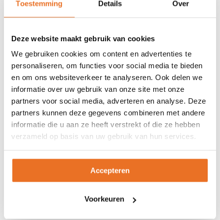
Toestemming
Details
Over
Gezond leven betekent onder andere goed
eten. Vers en gevarieerd, want dat geeft je
energie. Laat suikerrijke voedingsmiddelen
Deze website maakt gebruik van cookies
staan, die kosten juist energie. Probeer
We gebruiken cookies om content en advertenties te
daarnaast genoeg te slapen. Of nog beter:
personaliseren, om functies voor social media te bieden
en om ons websiteverkeer te analyseren. Ook delen we
creëer een vast avond ritueel. Met wat yoga-
informatie over uw gebruik van onze site met onze
en ontspanningsoefeningen. Dat bevordert je
partners voor social media, adverteren en analyse. Deze
nachtrust.
partners kunnen deze gegevens combineren met andere
informatie die u aan ze heeft verstrekt of die ze hebben
verzameld op basis van uw gebruik van hun services.
Stel grenzen
Je mag nee zeggen als iemand je iets vraagt
Accepteren
en je weet dat het ten koste gaat van je
energiehuishouding. Echt. Vraag of het op een
Voorkeuren
tijdstip kan dat het je wel schikt.