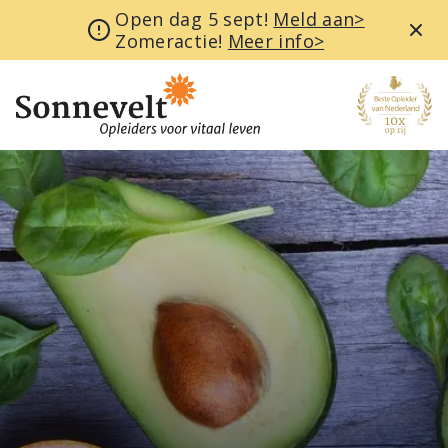
Open dag 5 sept!
Meld aan>
Zomeractie!
Meer info>