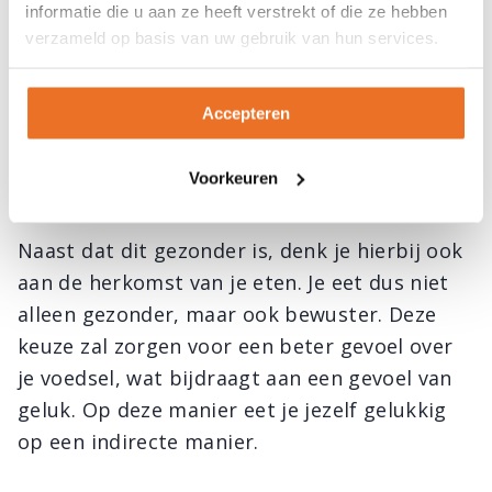
korte termijn een bevredigend gevoel, maar
informatie die u aan ze heeft verstrekt of die ze hebben
verzameld op basis van uw gebruik van hun services.
fastfood is ongezond. De tegenhanger van
fastfood is slow-food. Deze beweging staat
voor bewuster eten, waarbij respect voor
Accepteren
mens en milieu centraal staan. Hierbij wordt
ook rekening gehouden met eerlijke prijzen
Voorkeuren
voor de producten.
Naast dat dit gezonder is, denk je hierbij ook
aan de herkomst van je eten. Je eet dus niet
alleen gezonder, maar ook bewuster. Deze
keuze zal zorgen voor een beter gevoel over
je voedsel, wat bijdraagt aan een gevoel van
geluk. Op deze manier eet je jezelf gelukkig
op een indirecte manier.