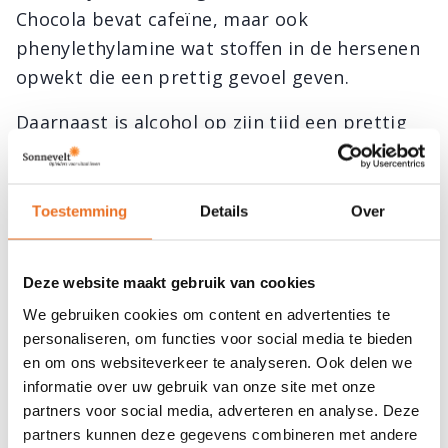
Chocola bevat cafeïne, maar ook
phenylethylamine wat stoffen in de hersenen
opwekt die een prettig gevoel geven.
Daarnaast is alcohol op zijn tijd een prettig
verzachtend middel. Alcohol remt het
centrale zenuwstelsel. Je eet je dus gelukkig
met deze ‘high-makers’. Maar kijk hiermee
Toestemming
Details
Over
uit, want wordt het een verslaving? Dan
maken ze je juist ongelukkig.
Deze website maakt gebruik van cookies
We gebruiken cookies om content en advertenties te
personaliseren, om functies voor social media te bieden
Eet jezelf gelukkig met slow-food
en om ons websiteverkeer te analyseren. Ook delen we
informatie over uw gebruik van onze site met onze
Veel mensen denken dat ze gelukkig worden
partners voor social media, adverteren en analyse. Deze
door het eten van fastfood. Ze krijgen op
partners kunnen deze gegevens combineren met andere