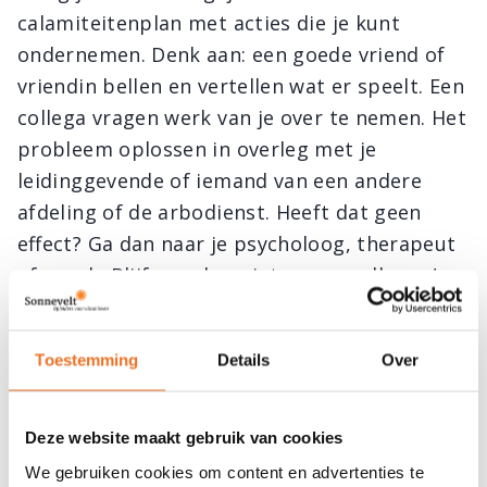
calamiteitenplan met acties die je kunt
ondernemen. Denk aan: een goede vriend of
vriendin bellen en vertellen wat er speelt. Een
collega vragen werk van je over te nemen. Het
probleem oplossen in overleg met je
leidinggevende of iemand van een andere
afdeling of de arbodienst. Heeft dat geen
effect? Ga dan naar je psycholoog, therapeut
of coach. Blijf er zeker niet mee rondlopen!
Kortom: wil je een terugval voorkomen?
Bewaak je grenzen en stap er niet overheen.
Toestemming
Details
Over
Zorg voor rust en regelmaat. Eet gezond,
beweeg regelmatig, neem geen werk mee
Deze website maakt gebruik van cookies
naar huis en heb een back-up plan als stress
We gebruiken cookies om content en advertenties te
weer grip op je doen en laten krijgt.