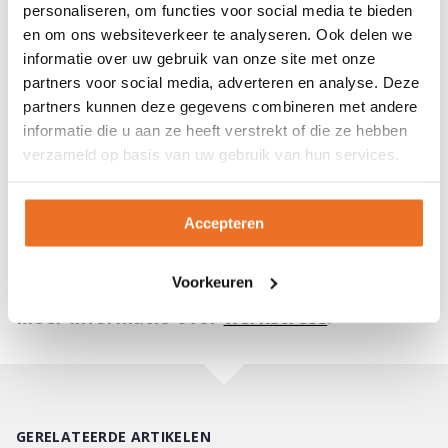
personaliseren, om functies voor social media te bieden
en om ons websiteverkeer te analyseren. Ook delen we
Wil je graag mensen helpen die kampen met
informatie over uw gebruik van onze site met onze
stressproblemen, overspannen zijn of zelfs
partners voor social media, adverteren en analyse. Deze
in een burn-out terecht zijn gekomen? In de
partners kunnen deze gegevens combineren met andere
Opleiding Stress en Burn-out Coach
leer je
informatie die u aan ze heeft verstrekt of die ze hebben
wat stress is en kun je voor individu en
verzameld op basis van uw gebruik van hun services.
organisatie preventief en curatief advies
geven op het gebied van
Accepteren
stressmanagement.
Download de gratis
proefles
voor meer informatie.
Voorkeuren
Meer informatie over
werkstress
.
GERELATEERDE ARTIKELEN