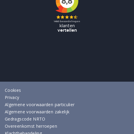
Cookies
Privacy
Algemene voorwaarden particulier
Algemene voorwaarden zakelijk
Gedragscode NRTO
Overeenkomst herroepen
Klachtbehandeling