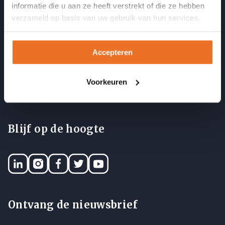
informatie die u aan ze heeft verstrekt of die ze hebben
Contact
verzameld op basis van uw gebruik van hun services.
Open dagen
Vacatures
Accepteren
Docenten
Medewerkers
Voorkeuren
Acties
Blijf op de hoogte
LinkedIN
Instagram
Facebook
Twitter
YouTube
Ontvang de nieuwsbrief