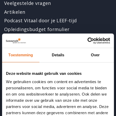
Veelgestelde vragen
Artikelen
Podcast Vitaal door je LEEF-tijd
Opleidingsbudget formulier
Onze kwaliteit
Toestemming
Details
Over
Accreditaties en erkenningen
Beroepsverenigingen
Deze website maakt gebruik van cookies
Beste Opleider van NL
We gebruiken cookies om content en advertenties te
Reviews op klantenvertellen.nl
personaliseren, om functies voor social media te bieden
(Eigen praktijk)verhalen van oud-studenten
en om ons websiteverkeer te analyseren. Ook delen we
informatie over uw gebruik van onze site met onze
partners voor social media, adverteren en analyse. Deze
Over ons
partners kunnen deze gegevens combineren met andere