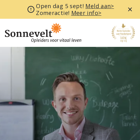
Open dag 5 sept!
Meld aan>
Zomeractie!
Meer info>