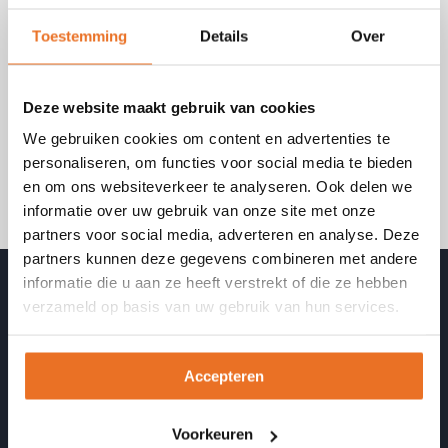
Darmgezondheid en
Darmproblemen
Toestemming
Details
Over
Hoe kun je cliënten helpen met darmproblemen?
Leer meer over veel voorkomende
Deze website maakt gebruik van cookies
darmklachten, oorzaken en oplossingen.
We gebruiken cookies om content en advertenties te
personaliseren, om functies voor social media te bieden
Meer informatie
Schrijf je in
en om ons websiteverkeer te analyseren. Ook delen we
informatie over uw gebruik van onze site met onze
partners voor social media, adverteren en analyse. Deze
partners kunnen deze gegevens combineren met andere
informatie die u aan ze heeft verstrekt of die ze hebben
Ons aanbod
verzameld op basis van uw gebruik van hun services.
Opleidingen
Cursussen en nascholing
Accepteren
Incompany
Voorkeuren
Opgeleide coaches