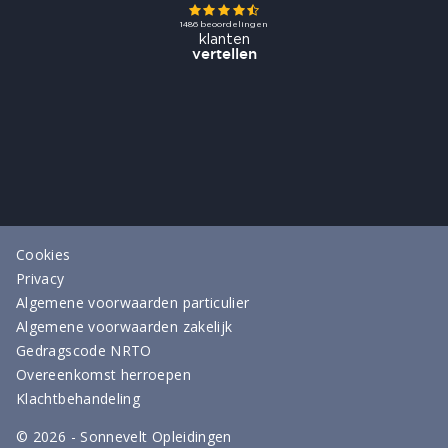
Cookies
Privacy
Algemene voorwaarden particulier
Algemene voorwaarden zakelijk
Gedragscode NRTO
Overeenkomst herroepen
Klachtbehandeling
©
2026
- Sonnevelt Opleidingen