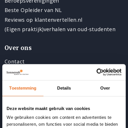
Beroepsverenigingen
Beste Opleider van NL
Reviews op klantenvertellen.nl
(Eigen praktijk)verhalen van oud-studenten
Over ons
Contact
Open dagen
Vacatures
Toestemming
Details
Over
Docenten
Medewerkers
Acties
Deze website maakt gebruik van cookies
We gebruiken cookies om content en advertenties te
personaliseren, om functies voor social media te bieden
Blijf op de hoogte