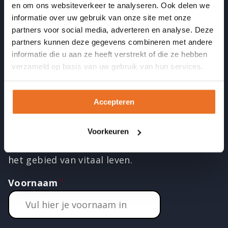
en om ons websiteverkeer te analyseren. Ook delen we
informatie over uw gebruik van onze site met onze
partners voor social media, adverteren en analyse. Deze
LinkedIN
Instagram
Facebook
Twitter
YouTube
partners kunnen deze gegevens combineren met andere
informatie die u aan ze heeft verstrekt of die ze hebben
verzameld op basis van uw gebruik van hun services.
Ontvang de nieuwsbrief
Meld je aan en ontvang twee
Accepteren
keer per maand een inspirerende
mail met interessante artikelen,
Voorkeuren
leuke acties en nieuw aanbod op
het gebied van vitaal leven.
Voornaam