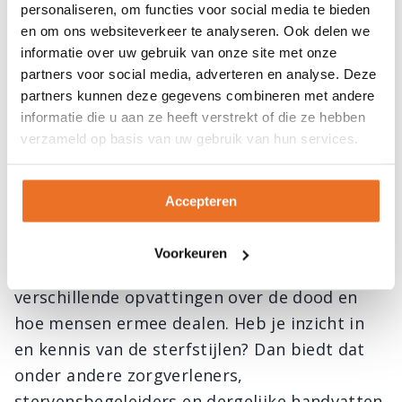
personaliseren, om functies voor social media te bieden
beslissen over het moment van overlijden.
en om ons websiteverkeer te analyseren. Ook delen we
Daarbij willen zij volledig bij bewustzijn zijn,
informatie over uw gebruik van onze site met onze
een goede verzorging en afscheid kunnen
partners voor social media, adverteren en analyse. Deze
partners kunnen deze gegevens combineren met andere
nemen. Als patiënt zijn vertrouwenden niet
informatie die u aan ze heeft verstrekt of die ze hebben
veeleisend, tevreden met het
verzameld op basis van uw gebruik van hun services.
standaardaanbod en zij wensen aandacht
voor spiritualiteit.
Accepteren
Voordeel sterfstijlen kennen
Voorkeuren
Zoals blijkt uit de vijf sterfstijlen zijn er
verschillende opvattingen over de dood en
hoe mensen ermee dealen. Heb je inzicht in
en kennis van de sterfstijlen? Dan biedt dat
onder andere zorgverleners,
stervensbegeleiders en dergelijke handvatten