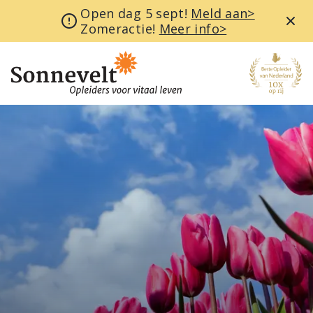
Open dag 5 sept!
Meld aan>
Zomeractie!
Meer info>