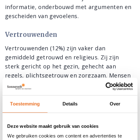
informatie, onderbouwd met argumenten en
gescheiden van gevoelens.
Vertrouwenden
Vertrouwenden (12%) zijn vaker dan
gemiddeld getrouwd en religieus. Zij zijn
sterk gericht op het gezin, gehecht aan
regels, plichtsgetrouw en zorgzaam. Mensen
in deze groep verlenen vaker hulp aan
naasten en/of werken in de zorgsector. Over
de dood praten zij zelden, omdat het
Toestemming
Details
Over
onderdeel is van het leven. Zij zijn dan ook
niet bang voor de laatste levensfase. Verder
Deze website maakt gebruik van cookies
voelen zij zich gesteund door geloof en
We gebruiken cookies om content en advertenties te
dierbaren. Zo willen vertrouwenden zelf